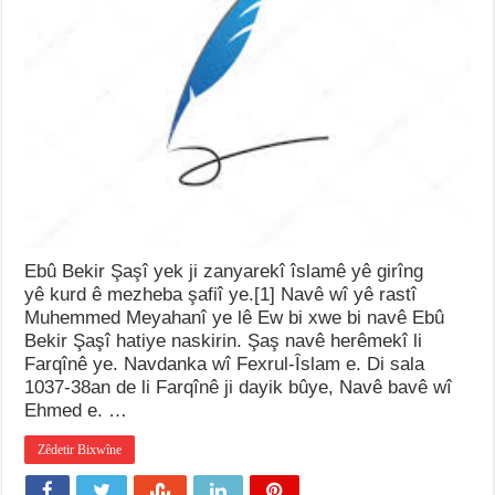
Ebû Bekir Şaşî yek ji zanyarekî îslamê yê girîng
yê kurd ê mezheba şafiî ye.[1] Navê wî yê rastî
Muhemmed Meyahanî ye lê Ew bi xwe bi navê Ebû
Bekir Şaşî hatiye naskirin. Şaş navê herêmekî li
Farqînê ye. Navdanka wî Fexrul-Îslam e. Di sala
1037-38an de li Farqînê ji dayik bûye, Navê bavê wî
Ehmed e. …
Zêdetir Bixwîne