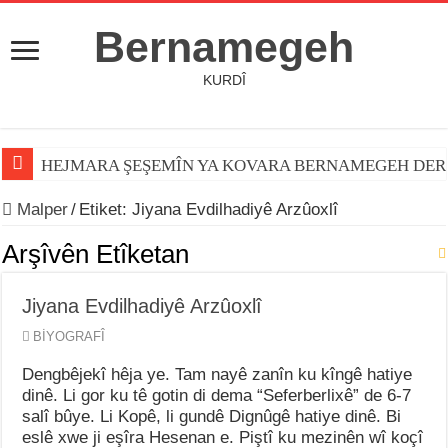
Bernamegeh
KURDÎ
HEJMARA ŞEŞEMÎN YA KOVARA BERNAMEGEH DER
Malper
/
Etiket:
Jiyana Evdilhadiyê Arzûoxlî
Arşîvên Etîketan
Jiyana Evdilhadiyê Arzûoxlî
BİYOGRAFÎ
Dengbêjekî hêja ye. Tam nayê zanîn ku kîngê hatiye
dinê. Li gor ku tê gotin di dema “Seferberlixê” de 6-7
salî bûye. Li Kopê, li gundê Dignûgê hatiye dinê. Bi
eslê xwe ji eşîra Hesenan e. Piştî ku mezinên wî koçî