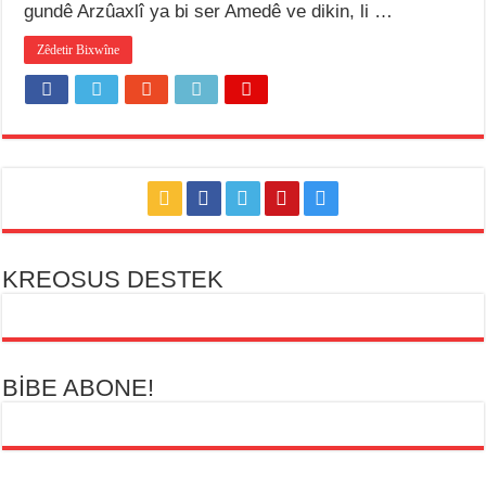
gundê Arzûaxlî ya bi ser Amedê ve dikin, li …
Zêdetir Bixwîne
KREOSUS DESTEK
BİBE ABONE!