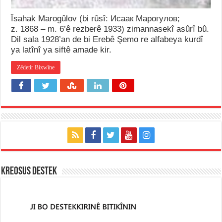
Îsahak Marogûlov (bi rûsî: Исаак Марогулов;
z. 1868 – m. 6’ê rezberê 1933) zimannasekî asûrî bû.
Dil sala 1928’an de bi Erebê Şemo re alfabeya kurdî
ya latînî ya siftê amade kir.
Zêdetir Bixwîne
KREOSUS DESTEK