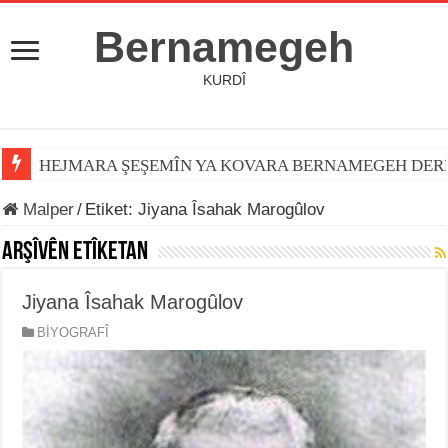
Bernamegeh
KURDÎ
HEJMARA ŞEŞEMÎN YA KOVARA BERNAMEGEH DER
Malper
/
Etiket:
Jiyana Îsahak Marogûlov
Arşîvên Etîketan
Jiyana Îsahak Marogûlov
BİYOGRAFÎ