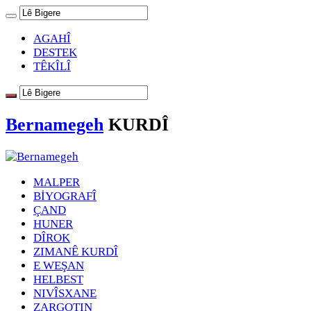
AGAHÎ
DESTEK
TÊKÎLÎ
Bernamegeh
KURDÎ
MALPER
BİYOGRAFÎ
ÇAND
HUNER
DÎROK
ZIMANÊ KURDÎ
E WEŞAN
HELBEST
NIVÎSXANE
ZARGOTIN