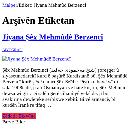
Malper
/
Etiket:
Jiyana Mehmûd Berzencî
Arşîvên Etîketan
Jiyana Şêx Mehmûdê Berzencî
BİYOGRAFÎ
Şêx Mehmûd Berzincî (شێخ مه‌حمودی حه‌فید) şoreşger û
siyasetmedarekî kurd ê başûrê Kurdistanê bû. Şêx Mehmûdê
Berzencî kurê şêxê qadirî Şêx Seîd e. Piştî ku bavê wî di
sala 1908ê de, ji alî Osmaniyan ve hate kuştin, Şêx Mehmûd
dewsa wî girt. Di salên Şerê cîhanî yê yekê de, ji bo
avakirina dewleteke serbixwe xebitî. Bi vê armancê, bi
kurdên Îranê re tifaq …
Zêdetir Bixwîne
Parve Bike