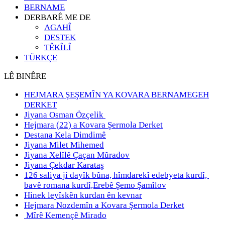
BERNAME
DERBARÊ ME DE
AGAHÎ
DESTEK
TÊKÎLÎ
TÜRKÇE
LÊ BINÊRE
HEJMARA ŞEŞEMÎN YA KOVARA BERNAMEGEH
DERKET
Jiyana Osman Özçelik
Hejmara (22) a Kovara Şermola Derket
Destana Kela Dimdimê
Jiyana Milet Mihemed
Jiyana Xelȋlȇ Çaçan Mȗradov
Jiyana Çekdar Karataş
126 saliya ji dayȋk bȗna, hȋmdarekȋ edebyeta kurdȋ,
bavȇ romana kurdȋ,Erebȇ Şemo Şamȋlov
Hinek leyîskên kurdan ên kevnar
Hejmara Nozdemîn a Kovara Şermola Derket
Mîrê Kemençê Mirado