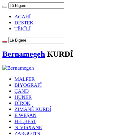
AGAHÎ
DESTEK
TÊKÎLÎ
Bernamegeh
KURDÎ
MALPER
BİYOGRAFÎ
ÇAND
HUNER
DÎROK
ZIMANÊ KURDÎ
E WEŞAN
HELBEST
NIVÎSXANE
ZARGOTIN