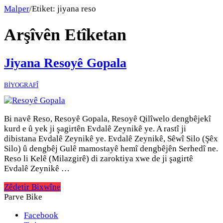
Malper
/
Etiket:
jiyana reso
Arşîvên Etîketan
Jiyana Resoyê Gopala
BİYOGRAFÎ
Bi navê Reso, Resoyê Gopala, Resoyê Qilîwelo dengbêjekî
kurd e û yek ji şagirtên Evdalê Zeynikê ye. A rastî ji
dibistana Evdalê Zeynikê ye. Evdalê Zeynikê, Sêwî Silo (Şêx
Silo) û dengbêj Gulê mamostayê hemî dengbêjên Serhedî ne.
Reso li Kelê (Milazgirê) di zaroktiya xwe de ji şagirtê
Evdalê Zeynikê …
Zêdetir Bixwîne
Parve Bike
Facebook