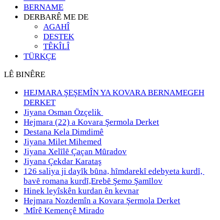
BERNAME
DERBARÊ ME DE
AGAHÎ
DESTEK
TÊKÎLÎ
TÜRKÇE
LÊ BINÊRE
HEJMARA ŞEŞEMÎN YA KOVARA BERNAMEGEH
DERKET
Jiyana Osman Özçelik
Hejmara (22) a Kovara Şermola Derket
Destana Kela Dimdimê
Jiyana Milet Mihemed
Jiyana Xelȋlȇ Çaçan Mȗradov
Jiyana Çekdar Karataş
126 saliya ji dayȋk bȗna, hȋmdarekȋ edebyeta kurdȋ,
bavȇ romana kurdȋ,Erebȇ Şemo Şamȋlov
Hinek leyîskên kurdan ên kevnar
Hejmara Nozdemîn a Kovara Şermola Derket
Mîrê Kemençê Mirado