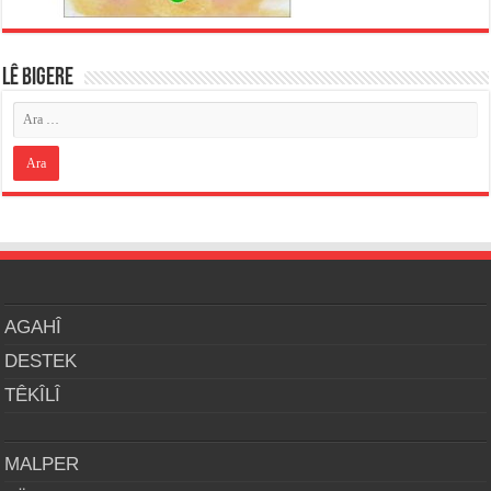
LÊ BIGERE
AGAHÎ
DESTEK
TÊKÎLÎ
MALPER