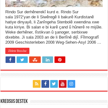
Rindo Sur derhênerekî kurd e. Rindo Sur
sala 1972’yan de li Siwêregê li bakurê Kurdistanê
hatiye dinyayê, li Zanîngeha Stenbolê xwendina xwe
kuta kiriye. Bi salan e bi karê çand û hûnerê re mijûle.
Weke derhêner, lîstikvan û şanoger, serbixwe
dixebite. Ji sala 2003 an de li Berlînê dijî. Fîlmografî
2009 Geschisterleben 2008 Weg-Sehen-Asyl 2006 …
Zêdetir Bixwîne
KREOSUS DESTEK