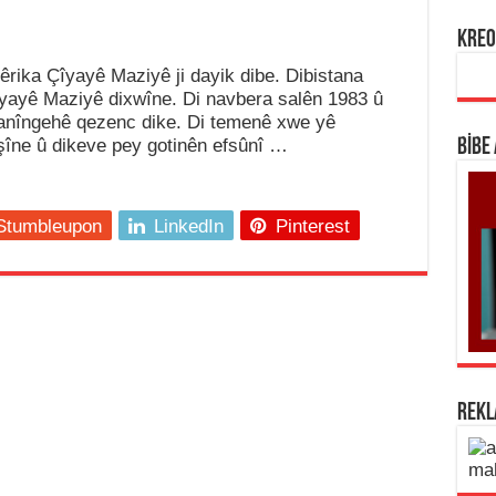
KREO
Dêrika Çîyayê Maziyê ji dayik dibe. Dibistana
îyayê Maziyê dixwîne. Di navbera salên 1983 û
 zanîngehê qezenc dike. Di temenê xwe yê
işîne û dikeve pey gotinên efsûnî …
BİBE
Stumbleupon
LinkedIn
Pinterest
REK