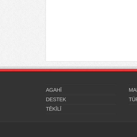
AGAHÎ
MA
DESTEK
TÜ
TÊKÎLÎ