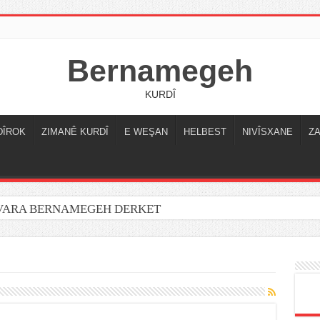
Bernamegeh
KURDÎ
DÎROK
ZIMANÊ KURDÎ
E WEŞAN
HELBEST
NIVÎSXANE
Z
OVARA BERNAMEGEH DERKET