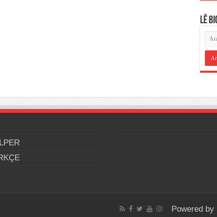
LÊ B
LPER
RKÇE
Powered by