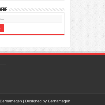
IGERE
Bernamegeh
| Designed by
Bernamegeh