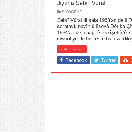
Jiyana Sebrî Vûral
BİYOGRAFÎ
Sebrî Vûral di sala 1968’an de li 
seretayî, navîn û lîseyê Dêrika Ç
1984’an de li bajarê Eskîșehîr’ê
ciwantiyê de helbestê bala wî dik
Zêdetir Bixwîne
Facebook
Twitter