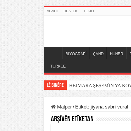
AGAHÎ
DESTEK
TÊKÎLÎ
BİYOGRAFÎ
ÇAND
HUNER
TÜRKÇE
LÊ BINÊRE
HEJMARA ŞEŞEMÎN YA K
Malper
/
Etiket:
jiyana sabri vural
Arşîvên Etîketan