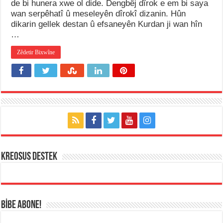
de bi hunera xwe ol dide. Dengbêj dîrok e em bi saya
wan serpêhatî û meseleyên dîrokî dizanin. Hûn
dikarin gellek destan û efsaneyên Kurdan ji wan hîn
…
Zêdetir Bixwîne
KREOSUS DESTEK
BİBE ABONE!