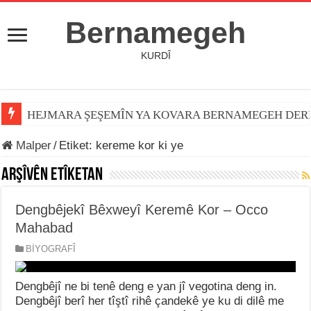
Bernamegeh
KURDÎ
HEJMARA ŞEŞEMÎN YA KOVARA BERNAMEGEH DER
Malper
/
Etiket:
kereme kor ki ye
Arşîvên Etîketan
Dengbêjekî Bêxweyî Keremê Kor – Occo
Mahabad
BİYOGRAFÎ
Dengbêjî ne bi tenê deng e yan jî vegotina deng in.
Dengbêjî berî her tîştî rihê çandekê ye ku di dilê me