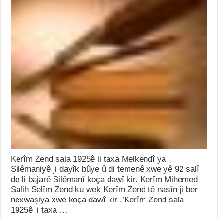
Kerîm Zend sala 1925ê li taxa Melkendî ya
Silêmaniyê ji dayîk bûye û di temenê xwe yê 92 salî
de li bajarê Silêmanî koça dawî kir. Kerîm Mihemed
Salih Selîm Zend ku wek Kerîm Zend tê nasîn ji ber
nexwaşiya xwe koça dawî kir .’Kerîm Zend sala
1925ê li taxa …