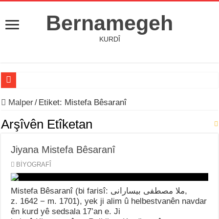
Bernamegeh
KURDÎ
HEJMARA ŞEŞEMÎN YA KOVARA BERNAMEGEH DERKET
Malper
/
Etiket:
Mistefa Bêsaranî
Jiyana Osman Özçelik
Arşîvên Etîketan
Hejmara (22) a Kovara Şermola Derket
Jiyana Mistefa Bêsaranî
Destana Kela Dimdimê
BİYOGRAFÎ
Jiyana Milet Mihemed
Jiyana Xelȋlȇ Çaçan Mȗradov
Mistefa Bêsaranî (bi farisî: ملا مصطفی بیسارانی‎,
z. 1642 − m. 1701), yek ji alim û helbestvanên navdar
Jiyana Çekdar Karataş
ên kurd yê sedsala 17’an e. Ji