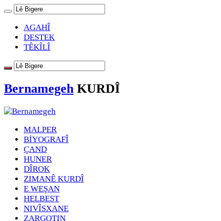
AGAHÎ
DESTEK
TÊKÎLÎ
Bernamegeh
KURDÎ
MALPER
BİYOGRAFÎ
ÇAND
HUNER
DÎROK
ZIMANÊ KURDÎ
E WEŞAN
HELBEST
NIVÎSXANE
ZARGOTIN