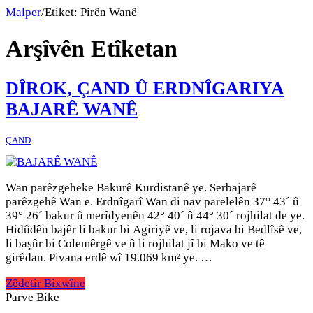
Malper
/
Etiket:
Pirên Wanê
Arşîvên Etîketan
DÎROK, ÇAND Û ERDNÎGARIYA
BAJARÊ WANÊ
ÇAND
Wan parêzgeheke Bakurê Kurdistanê ye. Serbajarê
parêzgehê Wan e. Erdnîgarî Wan di nav parelelên 37° 43´ û
39° 26´ bakur û merîdyenên 42° 40´ û 44° 30´ rojhilat de ye.
Hidûdên bajêr li bakur bi Agiriyê ve, li rojava bi Bedlîsê ve,
li başûr bi Colemêrgê ve û li rojhilat jî bi Mako ve tê
girêdan. Pivana erdê wî 19.069 km² ye. …
Zêdetir Bixwîne
Parve Bike