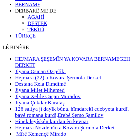
BERNAME
DERBARÊ ME DE
AGAHÎ
DESTEK
TÊKÎLÎ
TÜRKÇE
LÊ BINÊRE
HEJMARA ŞEŞEMÎN YA KOVARA BERNAMEGEH
DERKET
Jiyana Osman Özçelik
Hejmara (22) a Kovara Şermola Derket
Destana Kela Dimdimê
Jiyana Milet Mihemed
Jiyana Xelȋlȇ Çaçan Mȗradov
Jiyana Çekdar Karataş
126 saliya ji dayȋk bȗna, hȋmdarekȋ edebyeta kurdȋ,
bavȇ romana kurdȋ,Erebȇ Şemo Şamȋlov
Hinek leyîskên kurdan ên kevnar
Hejmara Nozdemîn a Kovara Şermola Derket
Mîrê Kemençê Mirado