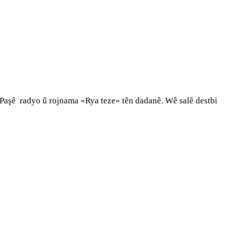
 Paşê radyo û rojnama «Rya teze» tên dadanê. Wê salê destbi