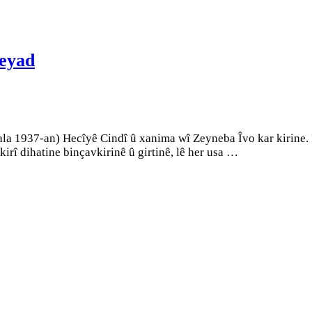
eyad
sala 1937-an) Hecîyê Cindî û xanima wî Zeyneba Îvo kar kirine.
irî dihatine binçavkirinê û girtinê, lê her usa …