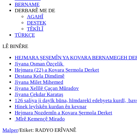
BERNAME
DERBARÊ ME DE
AGAHÎ
DESTEK
TÊKÎLÎ
TÜRKÇE
LÊ BINÊRE
HEJMARA ŞEŞEMÎN YA KOVARA BERNAMEGEH DE
Jiyana Osman Özçelik
Hejmara (22) a Kovara Şermola Derket
Destana Kela Dimdimê
Jiyana Milet Mihemed
Jiyana Xelȋlȇ Çaçan Mȗradov
Jiyana Çekdar Karataş
126 saliya ji dayȋk bȗna, hȋmdarekȋ edebyeta kurdȋ, b
Hinek leyîskên kurdan ên kevnar
Hejmara Nozdemîn a Kovara Şermola Derket
Mîrê Kemençê Mirado
Malper
/
Etiket:
RADYO ERÎVANÊ