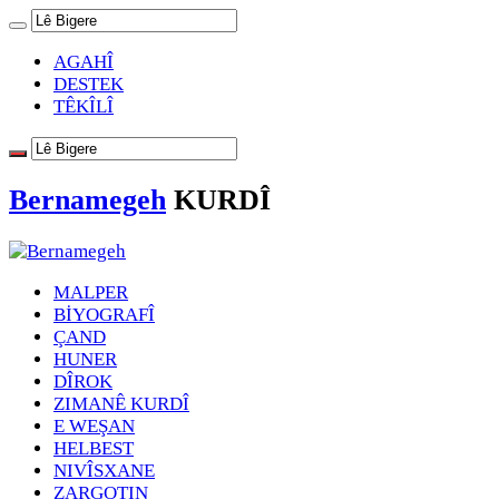
AGAHÎ
DESTEK
TÊKÎLÎ
Bernamegeh
KURDÎ
MALPER
BİYOGRAFÎ
ÇAND
HUNER
DÎROK
ZIMANÊ KURDÎ
E WEŞAN
HELBEST
NIVÎSXANE
ZARGOTIN