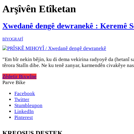
Arşîvên Etîketan
Xwedanê dengê dewranekê : Keremê S
BİYOGRAFÎ
”Em bîr nekin bêjin, ku di dema vekirina radyoyê da (hetanî 
têrora Stalîn dibe. Ne ku tenê zanyar, karmendên civakêye nask
Zêdetir Bixwîne
Parve Bike
Facebook
Twitter
Stumbleupon
LinkedIn
Pinterest
KREOSUS DESTEK