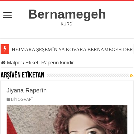
Bernamegeh
KURDÎ
HEJMARA ŞEŞEMÎN YA KOVARA BERNAMEGEH DER
Malper
/
Etiket:
Raperin kimdir
Arşîvên Etîketan
Jiyana Raperîn
BİYOGRAFÎ