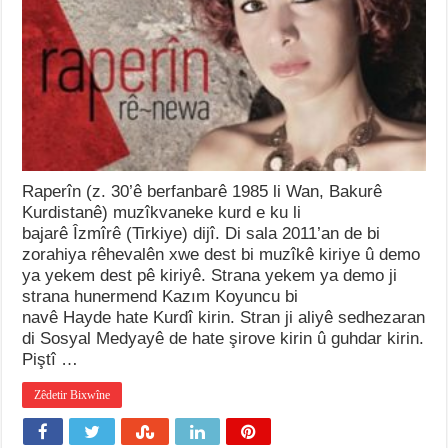
Raperîn (z. 30’ê berfanbarê 1985 li Wan, Bakurê
Kurdistanê) muzîkvaneke kurd e ku li
bajarê Îzmîrê (Tirkiye) dijî. Di sala 2011’an de bi
zorahiya rêhevalên xwe dest bi muzîkê kiriye û demo
ya yekem dest pê kiriyê. Strana yekem ya demo ji
strana hunermend Kazım Koyuncu bi
navê Hayde hate Kurdî kirin. Stran ji aliyê sedhezaran
di Sosyal Medyayê de hate şirove kirin û guhdar kirin.
Piştî …
Zêdetir Bixwîne