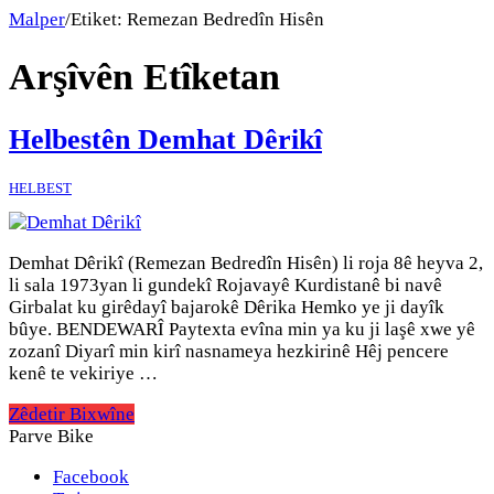
Malper
/
Etiket:
Remezan Bedredîn Hisên
Arşîvên Etîketan
Helbestên Demhat Dêrikî
HELBEST
Demhat Dêrikî (Remezan Bedredîn Hisên) li roja 8ê heyva 2,
li sala 1973yan li gundekî Rojavayê Kurdistanê bi navê
Girbalat ku girêdayî bajarokê Dêrika Hemko ye ji dayîk
bûye. BENDEWARÎ Paytexta evîna min ya ku ji laşê xwe yê
zozanî Diyarî min kirî nasnameya hezkirinê Hêj pencere
kenê te vekiriye …
Zêdetir Bixwîne
Parve Bike
Facebook