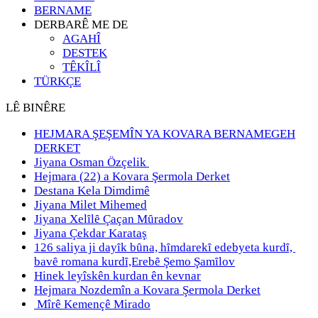
BERNAME
DERBARÊ ME DE
AGAHÎ
DESTEK
TÊKÎLÎ
TÜRKÇE
LÊ BINÊRE
HEJMARA ŞEŞEMÎN YA KOVARA BERNAMEGEH
DERKET
Jiyana Osman Özçelik
Hejmara (22) a Kovara Şermola Derket
Destana Kela Dimdimê
Jiyana Milet Mihemed
Jiyana Xelȋlȇ Çaçan Mȗradov
Jiyana Çekdar Karataş
126 saliya ji dayȋk bȗna, hȋmdarekȋ edebyeta kurdȋ,
bavȇ romana kurdȋ,Erebȇ Şemo Şamȋlov
Hinek leyîskên kurdan ên kevnar
Hejmara Nozdemîn a Kovara Şermola Derket
Mîrê Kemençê Mirado