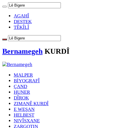
AGAHÎ
DESTEK
TÊKÎLÎ
Bernamegeh
KURDÎ
MALPER
BİYOGRAFÎ
ÇAND
HUNER
DÎROK
ZIMANÊ KURDÎ
E WEŞAN
HELBEST
NIVÎSXANE
ZARGOTIN