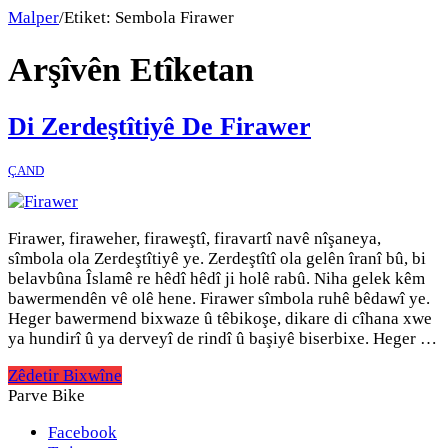
Malper
/
Etiket:
Sembola Firawer
Arşîvên Etîketan
Di Zerdeştîtiyê De Firawer
ÇAND
Firawer, firaweher, firaweştî, firavartî navê nîşaneya,
sîmbola ola Zerdeştîtiyê ye. Zerdeştîtî ola gelên îranî bû, bi
belavbûna Îslamê re hêdî hêdî ji holê rabû. Niha gelek kêm
bawermendên vê olê hene. Firawer sîmbola ruhê bêdawî ye.
Heger bawermend bixwaze û têbikoşe, dikare di cîhana xwe
ya hundirî û ya derveyî de rindî û başiyê biserbixe. Heger …
Zêdetir Bixwîne
Parve Bike
Facebook