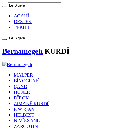
AGAHÎ
DESTEK
TÊKÎLÎ
Bernamegeh
KURDÎ
MALPER
BİYOGRAFÎ
ÇAND
HUNER
DÎROK
ZIMANÊ KURDÎ
E WEŞAN
HELBEST
NIVÎSXANE
ZARGOTIN