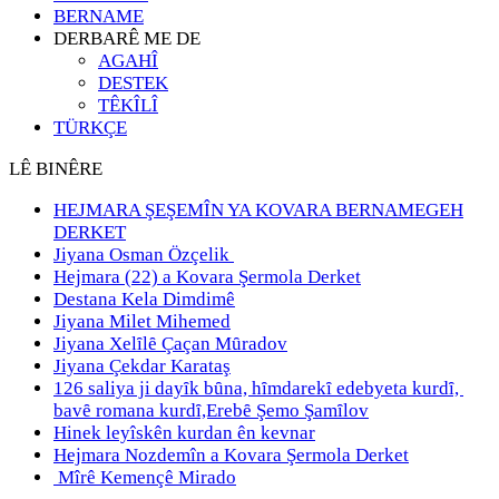
BERNAME
DERBARÊ ME DE
AGAHÎ
DESTEK
TÊKÎLÎ
TÜRKÇE
LÊ BINÊRE
HEJMARA ŞEŞEMÎN YA KOVARA BERNAMEGEH
DERKET
Jiyana Osman Özçelik
Hejmara (22) a Kovara Şermola Derket
Destana Kela Dimdimê
Jiyana Milet Mihemed
Jiyana Xelȋlȇ Çaçan Mȗradov
Jiyana Çekdar Karataş
126 saliya ji dayȋk bȗna, hȋmdarekȋ edebyeta kurdȋ,
bavȇ romana kurdȋ,Erebȇ Şemo Şamȋlov
Hinek leyîskên kurdan ên kevnar
Hejmara Nozdemîn a Kovara Şermola Derket
Mîrê Kemençê Mirado