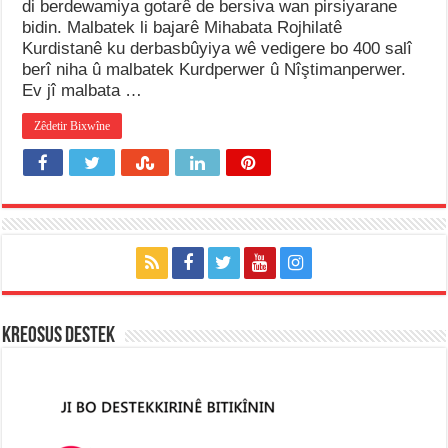
di berdewamiya gotarê de bersiva wan pirsiyarane
bidin. Malbatek li bajarê Mihabata Rojhilatê
Kurdistanê ku derbasbûyiya wê vedigere bo 400 salî
berî niha û malbatek Kurdperwer û Nîştimanperwer.
Ev jî malbata …
Zêdetir Bixwîne
KREOSUS DESTEK