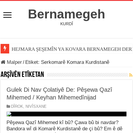
Bernamegeh
KURDÎ
HEJMARA ŞEŞEMÎN YA KOVARA BERNAMEGEH DER
Malper
/
Etiket:
Serkomarê Komara Kurdistanê
Arşîvên Etîketan
Gulek Di Nav Çolatiyê De: Pêşewa Qazî
Mihemed / Keyhan Mihemedînijad
DÎROK
,
NIVÎSXANE
Pêşewa Qazî Mihemed kî bû? Çawa bû bi navdar?
Bandora wî di Komarê Kurdistanê de çi bû? Em ê dê