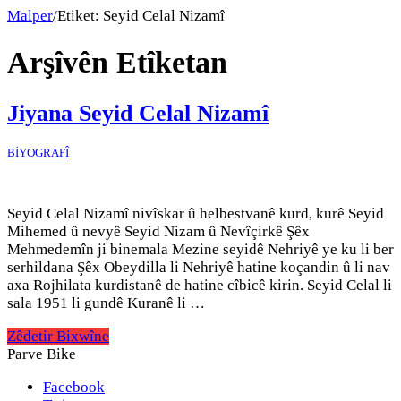
Malper
/
Etiket:
Seyid Celal Nizamî
Arşîvên Etîketan
Jiyana Seyid Celal Nizamî
BİYOGRAFÎ
Seyid Celal Nizamî nivîskar û helbestvanê kurd, kurê Seyid
Mihemed û nevyê Seyid Nizam û Nevîçirkê Şêx
Mehmedemîn ji binemala Mezine seyidê Nehriyê ye ku li ber
serhildana Şêx Obeydilla li Nehriyê hatine koçandin û li nav
axa Rojhilata kurdistanê de hatine cîbicê kirin. Seyid Celal li
sala 1951 li gundê Kuranê li …
Zêdetir Bixwîne
Parve Bike
Facebook