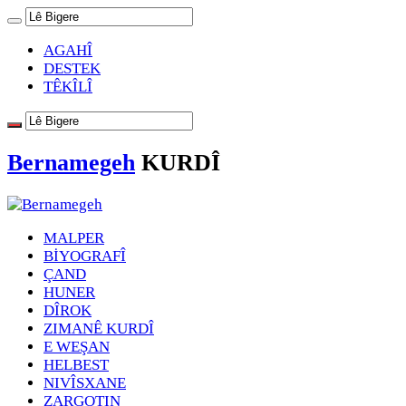
AGAHÎ
DESTEK
TÊKÎLÎ
Bernamegeh
KURDÎ
MALPER
BİYOGRAFÎ
ÇAND
HUNER
DÎROK
ZIMANÊ KURDÎ
E WEŞAN
HELBEST
NIVÎSXANE
ZARGOTIN