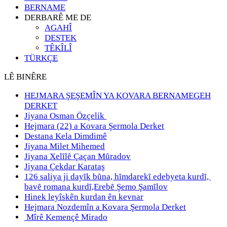
BERNAME
DERBARÊ ME DE
AGAHÎ
DESTEK
TÊKÎLÎ
TÜRKÇE
LÊ BINÊRE
HEJMARA ŞEŞEMÎN YA KOVARA BERNAMEGEH
DERKET
Jiyana Osman Özçelik
Hejmara (22) a Kovara Şermola Derket
Destana Kela Dimdimê
Jiyana Milet Mihemed
Jiyana Xelȋlȇ Çaçan Mȗradov
Jiyana Çekdar Karataş
126 saliya ji dayȋk bȗna, hȋmdarekȋ edebyeta kurdȋ,
bavȇ romana kurdȋ,Erebȇ Şemo Şamȋlov
Hinek leyîskên kurdan ên kevnar
Hejmara Nozdemîn a Kovara Şermola Derket
Mîrê Kemençê Mirado