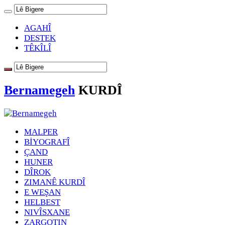
AGAHÎ
DESTEK
TÊKÎLÎ
Bernamegeh
KURDÎ
MALPER
BİYOGRAFÎ
ÇAND
HUNER
DÎROK
ZIMANÊ KURDÎ
E WEŞAN
HELBEST
NIVÎSXANE
ZARGOTIN