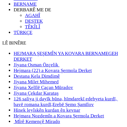
BERNAME
DERBARÊ ME DE
AGAHÎ
DESTEK
TÊKÎLÎ
TÜRKÇE
LÊ BINÊRE
HEJMARA ŞEŞEMÎN YA KOVARA BERNAMEGEH
DERKET
Jiyana Osman Özçelik
Hejmara (22) a Kovara Şermola Derket
Destana Kela Dimdimê
Jiyana Milet Mihemed
Jiyana Xelȋlȇ Çaçan Mȗradov
Jiyana Çekdar Karataş
126 saliya ji dayȋk bȗna, hȋmdarekȋ edebyeta kurdȋ,
bavȇ romana kurdȋ,Erebȇ Şemo Şamȋlov
Hinek leyîskên kurdan ên kevnar
Hejmara Nozdemîn a Kovara Şermola Derket
Mîrê Kemençê Mirado