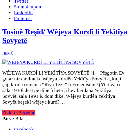
Twitter
Stumbleupon
LinkedIn
Pinterest
Tosinê Reşîd/ Wêjeya Kurdî li Yekîtîya
Sovyetê
HEMÛ
WÊJEYA KURDÎ LI YEKÎTÎYA SOVYÊTÊ [1] Pêşgotin Ev
gotar nirxandineke wêjeya kurdên Yekîtîya Sovyêt e, ku ji
çap kirina rojnama “Rîya Teze” li Ermenistanê (Yêrêvan)
sala 1930î dest pê dibe û heta ji hev berdana Yekîtîya
Sovyêt, sala 1991 ê, dom dike. Wêjeya kurdên Yekîtîya
Sovyêt beşekî wêjeya kurdî …
Zêdetir Bixwîne
Parve Bike
Facebook