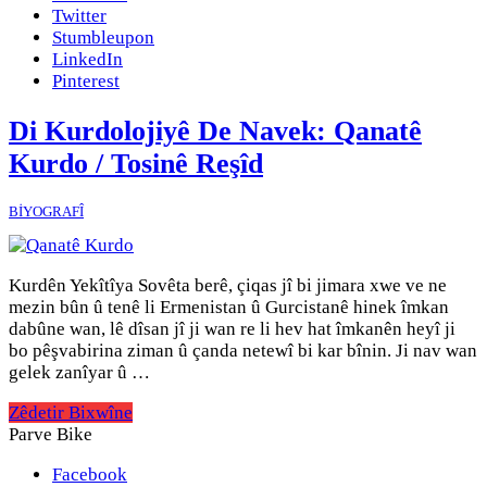
Twitter
Stumbleupon
LinkedIn
Pinterest
Di Kurdolojiyê De Navek: Qanatê
Kurdo / Tosinê Reşîd
BİYOGRAFÎ
Kurdên Yekîtîya Sovêta berê, çiqas jî bi jimara xwe ve ne
mezin bûn û tenê li Ermenistan û Gurcistanê hinek îmkan
dabûne wan, lê dîsan jî ji wan re li hev hat îmkanên heyî ji
bo pêşvabirina ziman û çanda netewî bi kar bînin. Ji nav wan
gelek zanîyar û …
Zêdetir Bixwîne
Parve Bike
Facebook