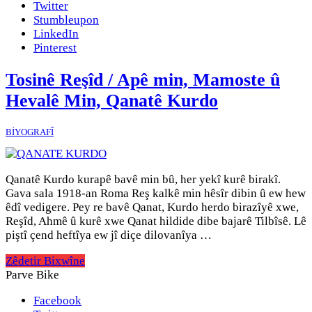
Twitter
Stumbleupon
LinkedIn
Pinterest
Tosinê Reşîd / Apê min, Mamoste û
Hevalê Min, Qanatê Kurdo
BİYOGRAFÎ
Qanatê Kurdo kurapê bavê min bû, her yekî kurê birakî.
Gava sala 1918-an Roma Reş kalkê min hêsîr dibin û ew hew
êdî vedigere. Pey re bavê Qanat, Kurdo herdo birazîyê xwe,
Reşîd, Ahmê û kurê xwe Qanat hildide dibe bajarê Tilbîsê. Lê
piştî çend heftîya ew jî diçe dilovanîya …
Zêdetir Bixwîne
Parve Bike
Facebook