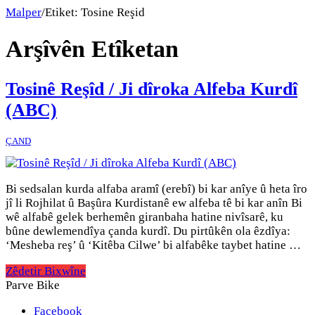
Malper
/
Etiket:
Tosine Reşid
Arşîvên Etîketan
Tosinê Reşîd / Ji dîroka Alfeba Kurdî
(ABC)
ÇAND
Bi sedsalan kurda alfaba aramî (erebî) bi kar anîye û heta îro
jî li Rojhilat û Başûra Kurdistanê ew alfeba tê bi kar anîn Bi
wê alfabê gelek berhemên giranbaha hatine nivîsarê, ku
bûne dewlemendîya çanda kurdî. Du pirtûkên ola êzdîya:
‘Mesheba reş’ û ‘Kitêba Cilwe’ bi alfabêke taybet hatine …
Zêdetir Bixwîne
Parve Bike
Facebook