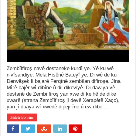
Zembîlfiroş navê destaneke kurdî ye. Yê ku wê
nivîsandiye, Mela Hisênê Bateyî ye. Di wê de ku
Derwêşek li bajarê Ferqînê zembîlan difiroşe. Jina
Mîrê bajêr wî dibîne û dil dikeviyê. Di dawiya vê
destanê de Zembîlfiroş yan xwe di kelhê de dike
xwarê (strana Zembîlfiroş ji devê Xerapêtê Xaço),
yan jî duaya wî xwedê dipejirîne û ew dibe …
Zêdetir Bixwîne