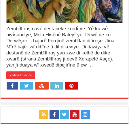
Zembîlfiroş navê destaneke kurdî ye. Yê ku wê
nivîsandiye, Mela Hisênê Bateyî ye. Di wê de ku
Derwêşek li bajarê Ferqînê zembîlan difiroşe. Jina
Mîrê bajêr wî dibîne û dil dikeviyê. Di dawiya vê
destanê de Zembîlfiroş yan xwe di kelhê de dike
xwarê (strana Zembîlfiroş ji devê Xerapêtê Xaço),
yan jî duaya wî xwedê dipejirîne û ew …
Zêdetir Bixwîne