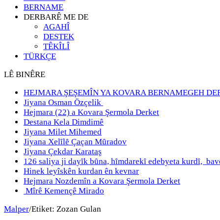
BERNAME
DERBARÊ ME DE
AGAHÎ
DESTEK
TÊKÎLÎ
TÜRKÇE
LÊ BINÊRE
HEJMARA ŞEŞEMÎN YA KOVARA BERNAMEGEH DE
Jiyana Osman Özçelik
Hejmara (22) a Kovara Şermola Derket
Destana Kela Dimdimê
Jiyana Milet Mihemed
Jiyana Xelȋlȇ Çaçan Mȗradov
Jiyana Çekdar Karataş
126 saliya ji dayȋk bȗna, hȋmdarekȋ edebyeta kurdȋ, b
Hinek leyîskên kurdan ên kevnar
Hejmara Nozdemîn a Kovara Şermola Derket
Mîrê Kemençê Mirado
Malper
/
Etiket:
Zozan Gulan