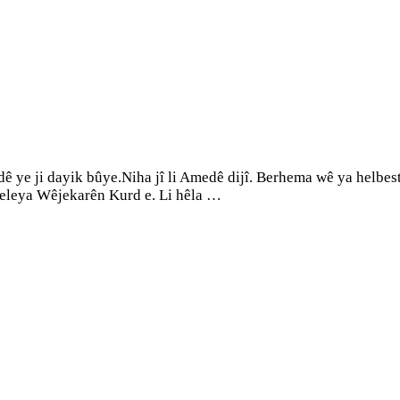
ê ye ji dayik bûye.Niha jî li Amedê dijî. Berhema wê ya helbes
eleya Wêjekarên Kurd e. Li hêla …