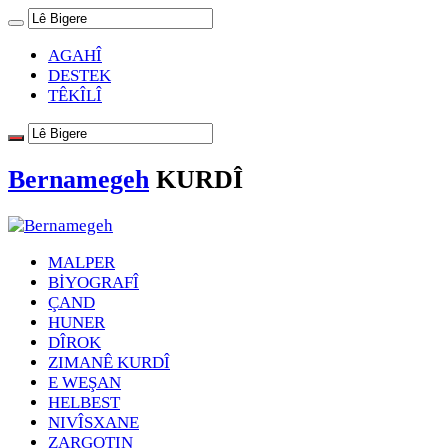
AGAHÎ
DESTEK
TÊKÎLÎ
Bernamegeh
KURDÎ
MALPER
BİYOGRAFÎ
ÇAND
HUNER
DÎROK
ZIMANÊ KURDÎ
E WEŞAN
HELBEST
NIVÎSXANE
ZARGOTIN