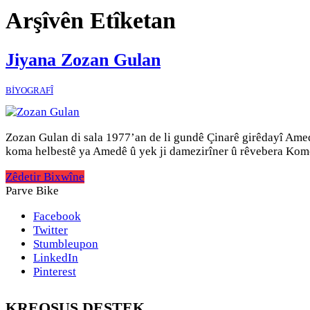
Arşîvên Etîketan
Jiyana Zozan Gulan
BİYOGRAFÎ
Zozan Gulan di sala 1977’an de li gundê Çinarê girêdayî Amed
koma helbestê ya Amedê û yek ji damezirîner û rêvebera Kom
Zêdetir Bixwîne
Parve Bike
Facebook
Twitter
Stumbleupon
LinkedIn
Pinterest
KREOSUS DESTEK