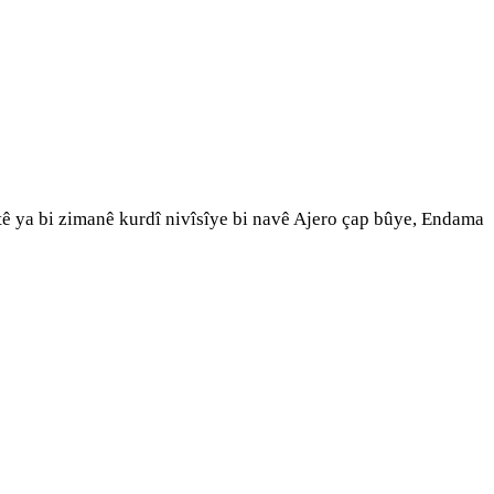
tê ya bi zimanê kurdî nivîsîye bi navê Ajero çap bûye, Endama