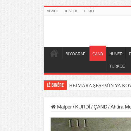
AGAHÎ
DESTEK
TÊKÎLÎ
BİYOGRAFÎ
ÇAND
HUNER
TÜRKÇE
LÊ BINÊRE
HEJMARA ŞEŞEMÎN YA K
Malper
/
KURDÎ
/
ÇAND
/
Ahûra M