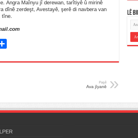
ke. Angra Maînyu jî derewan, tarîtiyê û mirinê
 ya dînê zerdeşt, Avestayê, şerê di navbera van
LÊ B
 tîne.
ail.com
C
S
h
ar
e
i
Paşê
Ava jîyanê
LPER