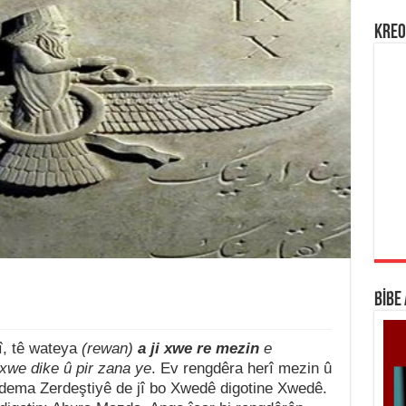
KREO
BİBE
î, tê wateya
(rewan)
a ji xwe re mezin
e
 xwe dike û pir zana ye
. Ev rengdêra herî mezin û
 dema Zerdeştiyê de jî bo Xwedê digotine Xwedê.