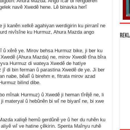
digotin: Ahura Mazda. Ango îcar bi rengdêrên
î gelek navê Xwedê hene. Lê binavka herî
 ji kanên xelkê agahiyan werdigirin ku pirranî ne
 kurd nivîsîne ku Hurmuz, Ahura Mazda ango
REK
 û xêrê ye. Mirov behsa Hurmuz bike, ji ber ku
 Xwedê (Ahura Mazda) ne, mirov Xwedê tîna bîra
peyva Hurmuz di wateya Xwedê de hatiye
 jî di bin ferman û parastina Xwedê de ye. Ji ber
n nabe, bêalî û birehm e, fitrata mirov azad
 Hurmuz bilind dibe.
bo mînak Hurmuz) û Xwedê ji heman tîrêjê ne, li
i materyal û hebûnên bi wî ne biyanî ne, bi xwe
 Mazda xaliqê hemû gerdûnê ye û her du ruhên ku
 aliyê wî ve hatine çêkirin. Spenta Maînyu ruhê