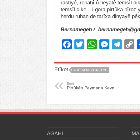
rastiyê, ronahî û heyatê temsîl di
temsîl dike. Li gora pirtûka pîroz
herdu ruhan de tarîxa dinyayê pêk
Bernamegeh / bernamegeh@gm
F
T
W
M
T
a
wi
h
e
el
o
c
tt
at
ss
e
p
Etîket
AHÛRA MEZDA ÇI YE
e
er
s
e
gr
y
b
A
n
a
L
Berê
Pirtûkên Peymana Kevn
o
p
g
m
n
o
p
er
k
k
AGAHÎ
MA