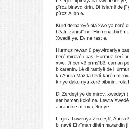
Lê eger bipirsiyana Xwedê kê ye, 
pîroz binavdikirin. Di îslamê de j
pîroz Allah e.
Kurd derbareyê ola xwe ya berê de
bêalî, zanîstî ne. Hin ronakbîrên
Xwedê ye. Ev ne rast e.
Hurmuz rewan û peywirdariya başî
berê mirovên baş, Hurmuz berî bi
xwe. Ji ber vê prînsîbê, carnan 
bikaranîn. Lê di rastiyê de Hurmuz
ku Ahura Mazda tevlî karên mirova
kiriye daku riya xêrê bibînin, rola
Di Zerdeştiyê de mirov, xwedayî (
ser heman kokê ne. Lewra Xwedê j
afirandine mirov çêkiriye.
Li gora baweriya Zerdeştî, Ahûra
bi navê
Ehrîman
dihên navandin ji