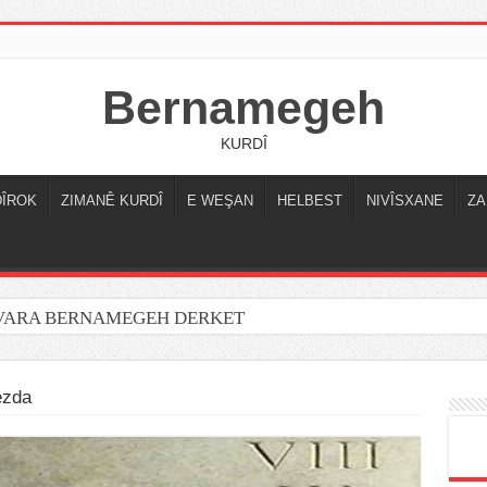
Bernamegeh
KURDÎ
DÎROK
ZIMANÊ KURDÎ
E WEŞAN
HELBEST
NIVÎSXANE
ZA
OVARA BERNAMEGEH DERKET
ezda