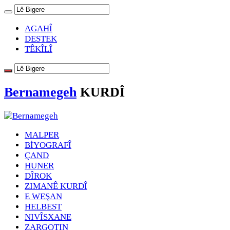
AGAHÎ
DESTEK
TÊKÎLÎ
Bernamegeh
KURDÎ
MALPER
BİYOGRAFÎ
ÇAND
HUNER
DÎROK
ZIMANÊ KURDÎ
E WEŞAN
HELBEST
NIVÎSXANE
ZARGOTIN