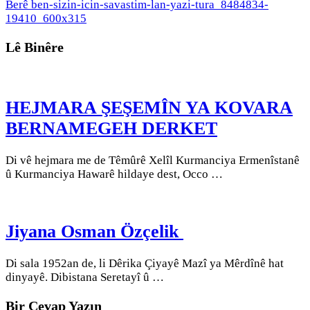
Berê
ben-sizin-icin-savastim-lan-yazi-tura_8484834-
Link
Share
19410_600x315
Lê Binêre
HEJMARA ŞEŞEMÎN YA KOVARA
BERNAMEGEH DERKET
Di vê hejmara me de Têmûrê Xelîl Kurmanciya Ermenîstanê
û Kurmanciya Hawarê hildaye dest, Occo …
Jiyana Osman Özçelik
Di sala 1952an de, li Dêrika Çiyayê Mazî ya Mêrdînê hat
dinyayê. Dibistana Seretayî û …
Bir Cevap Yazın