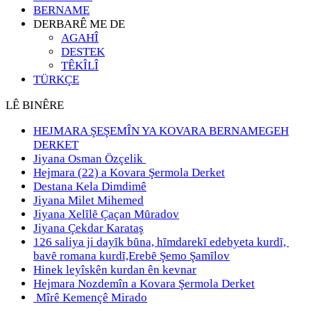
BERNAME
DERBARÊ ME DE
AGAHÎ
DESTEK
TÊKÎLÎ
TÜRKÇE
LÊ BINÊRE
HEJMARA ŞEŞEMÎN YA KOVARA BERNAMEGEH
DERKET
Jiyana Osman Özçelik
Hejmara (22) a Kovara Şermola Derket
Destana Kela Dimdimê
Jiyana Milet Mihemed
Jiyana Xelȋlȇ Çaçan Mȗradov
Jiyana Çekdar Karataş
126 saliya ji dayȋk bȗna, hȋmdarekȋ edebyeta kurdȋ,
bavȇ romana kurdȋ,Erebȇ Şemo Şamȋlov
Hinek leyîskên kurdan ên kevnar
Hejmara Nozdemîn a Kovara Şermola Derket
Mîrê Kemençê Mirado