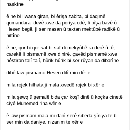
naşkîne
ê ne bi ilwana giran, bi êrişa zabita, bi daqimê
qumandara devê xwe da periya odê, li pîşa bavê û
Hesen begê, ji ser masan û textan mektûbê radikê û
hiltîne
ê ne, qor bi qor saf bi saf di mekyûbê ra derê û tê,
carekê li pismamê xwe dinirê, çavêd pismamê xwe
hêstiran talî talî, hûrik hûrik bi ser rûyan da dibarîne
dibê law pismamo Hesen dilî min dêr e
mila rojek hilhata ji mala xwedê rojek bi xêr e
mila şewq û şemalê bida çar koşî dinê û koçka cinetê
ciyê Muhemed riha wêr e
ê law pismam mala mi danî serê sibeda şîniya te bi
ser min da daniye, nizanim te xêr e