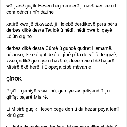
wê çaxê guçik Hesen beg xencerê ji navê vedikê û li
cem xêncî rihîn datîne
xatirê xwe jê dixwazê, ji Helebê derdikevê pêra pêra
derbas dikê deşta Tatliqê û hêdî, hêdî xwe bi çayê
Lêlûn digîne
derbas dikê deşta Cûmê û gundê qudret Hemamê,
bêlanko, Îskelê qut dikê digînê pêla deryê û dengizê,
xwe çedikê gemiyê û baxêrê, devê xwe didê bajarê
Misirê êkê herê li Elopaşa bibê mêvan e
ÇÎROK
Piştî li gemiyê siwar bû, gemiyê av qelişand û çû
gihîşt bajarê Misirê.
Li Misirê guçik Hesen begê deh û du hezar peya temî
kir û got