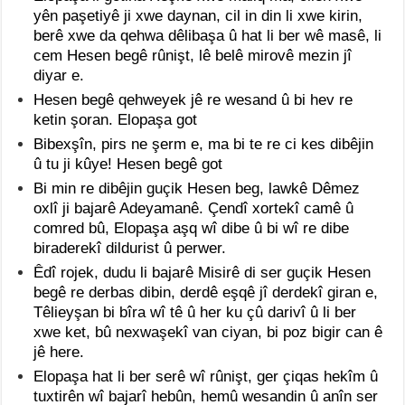
yên paşetiyê ji xwe daynan, cil in din li xwe kirin,
berê xwe da qehwa dêlibaşa û hat li ber wê masê, li
cem Hesen begê rûnişt, lê belê mirovê mezin jî
diyar e.
Hesen begê qehweyek jê re wesand û bi hev re
ketin şoran. Elopaşa got
Bibexşîn, pirs ne şerm e, ma bi te re ci kes dibêjin
û tu ji kûye! Hesen begê got
Bi min re dibêjin guçik Hesen beg, lawkê Dêmez
oxlî ji bajarê Adeyamanê. Çendî xortekî camê û
comred bû, Elopaşa aşq wî dibe û bi wî re dibe
biraderekî dildurist û perwer.
Êdî rojek, dudu li bajarê Misirê di ser guçik Hesen
begê re derbas dibin, derdê eşqê jî derdekî giran e,
Têlieyşan bi bîra wî tê û her ku çû darivî û li ber
xwe ket, bû nexwaşekî van ciyan, bi poz bigir can ê
jê here.
Elopaşa hat li ber serê wî rûnişt, ger çiqas hekîm û
tuxtirên wî bajarî hebûn, hemû wesandin û anîn ser