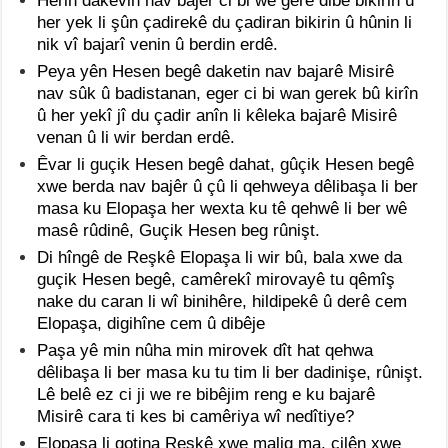
Herin dakevin nav bajêr ci bi we gere dibe bikirin û
her yek li şûn çadirekê du çadiran bikirin û hûnin li
nik vî bajarî venin û berdin erdê.
Peya yên Hesen begê daketin nav bajarê Misirê
nav sûk û badistanan, eger ci bi wan gerek bû kirîn
û her yekî jî du çadir anîn li kêleka bajarê Misirê
venan û li wir berdan erdê.
Êvar li guçik Hesen begê dahat, gûçik Hesen begê
xwe berda nav bajêr û çû li qehweya dêlibaşa li ber
masa ku Elopaşa her wexta ku tê qehwê li ber wê
masê rûdinê, Guçik Hesen beg rûnişt.
Di hîngê de Reşkê Elopaşa li wir bû, bala xwe da
guçik Hesen begê, camêrekî mirovayê tu qêmîş
nake du caran li wî binihêre, hildipekê û derê cem
Elopaşa, digihîne cem û dibêje
Paşa yê min nûha min mirovek dît hat qehwa
dêlibaşa li ber masa ku tu tim li ber dadinişe, rûnişt.
Lê belê ez ci ji we re bibêjim reng e ku bajarê
Misirê cara ti kes bi camêriya wî nedîtiye?
Elopaşa li gotina Reşkê xwe maliq ma, cilên xwe