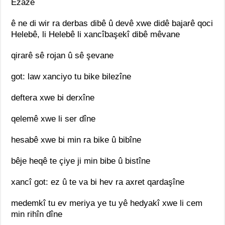
Ezazê
ê ne di wir ra derbas dibê û devê xwe didê bajarê qoci
Helebê, li Helebê li xancîbaşekî dibê mêvane
qirarê sê rojan û sê şevane
got: law xanciyo tu bike bilezîne
deftera xwe bi derxîne
qelemê xwe li ser dîne
hesabê xwe bi min ra bike û bibîne
bêje heqê te çiye ji min bibe û bistîne
xancî got: ez û te va bi hev ra axret qardaşîne
medemkî tu ev meriya ye tu yê hedyakî xwe li cem
min rihîn dîne