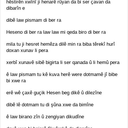
hêstirên xwînî ji henarê rûyan da bi ser çavan da
dibarîn e
dibê law pismam di ber ra
Heseno di ber ra law law mi qeda biro di ber ra
mila tu ji hesret hemêza dilê min ra biba têrekî hurî
doxan xunav li pera
xerbî xunavê sibê bigirta li ser qanada û li hemû pera
ê law pismam tu kê kuva herê were dotmamê jî bibe
bi xwe ra
erê wê çaxê guçik Hesen beg dikê û dilezîne
dibê lê dotmam tu di şûna xwe da bimîne
ê law birano zîn û zengiyan dikudîne