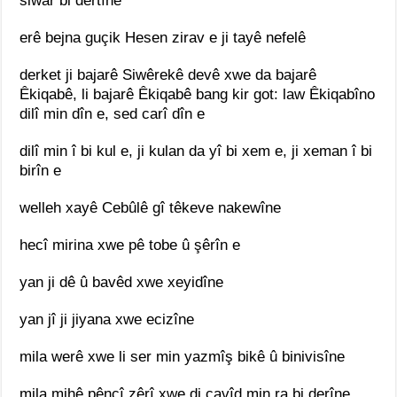
siwar bi dertîne
erê bejna guçik Hesen zirav e ji tayê nefelê
derket ji bajarê Siwêrekê devê xwe da bajarê
Êkiqabê, li bajarê Êkiqabê bang kir got: law Êkiqabîno
dilî min dîn e, sed carî dîn e
dilî min î bi kul e, ji kulan da yî bi xem e, ji xeman î bi
birîn e
welleh xayê Cebûlê gî têkeve nakewîne
hecî mirina xwe pê tobe û şêrîn e
yan ji dê û bavêd xwe xeyidîne
yan jî ji jiyana xwe ecizîne
mila werê xwe li ser min yazmîş bikê û binivisîne
mila mihê pêncî zêrî xwe di çavîd min ra bi derîne