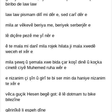
biribo de law law
law law pismam dilî mi dêr e, sed carî dêr e
mila ar vêkevê beriya me, beriyek serberjêr e
lê diçêre pezê me yî nêr e
ê te mala mi danî mila rojek hilata ji mala xwedê
weceh el xêr e
mila şewq û şemala xwe bida çar koşî dinê û koçka
cinetê ciyê Muhemed ruha wêr e
e nizanim çi şîn û girî te bi ser min da haniye nizanim
te xêr e
vêca guçik Hesen begê got: ê lê dotmam tu bike
bilezîne
qêrinîkê li espeh dîne