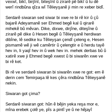
vexwî, bikî, birjînî, biteşînî û zirarê pê bikî û tu dê
werî rindbûna qîza wî Têlieyşanê ji min re xeber bidî.
Serdarê siwaran sed siwar bi xwe re bi rê kir û çû
bajarê Adeyamanê ser Ehmed begê kal û qirarê
mihekê bû mêvan. Dike, dixwe, dirjîne, diteşîne û
zirarê pê dike û Hesen begê û Têlieyşanê herdiwan
dibîne, lê sedike ku Têlieyşan çendî çeleng e, Hesen
pismamê wê ji wê camêrtir û çelengtir e û herdu tayê
hev in, li yaqî hev in û wek hev in. mehek derbas bû û
xatirê xwe ji Ehmed begê xwest û bi siwarên xwe ve
bi rê ket.
Bi rê ve serdarê siwaran bi siwarên xwe re got: em ê
derin cem Temirpaşa lê kes çêra rindbûna Têlieyşanê
nekin.
Siwaran got çima?
Serdarê siwaran got: hûn ê bêjin yeka reşa mor e,
mîna erebek çolê ye, pîs a pintî ye û ne hêjayî