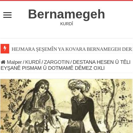
Bernamegeh
KURDÎ
HEJMARA ŞEŞEMÎN YA KOVARA BERNAMEGEH DER
Jiyana Osman Özçelik
Malper
/
KURDÎ
/
ZARGOTIN
/
DESTANA HESEN Û TÊLI
EYŞANÊ PISMAM Û DOTMAMÊ DÊMEZ OXLI