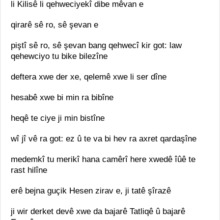
li Kilisê li qehweciyekî dibe mêvan e
qirarê sê ro, sê şevan e
piştî sê ro, sê şevan bang qehwecî kir got: law
qehewciyo tu bike bilezîne
deftera xwe der xe, qelemê xwe li ser dîne
hesabê xwe bi min ra bibîne
heqê te ciye ji min bistîne
wî jî vê ra got: ez û te va bi hev ra axret qardaşîne
medemkî tu merikî hana camêrî here xwedê îûê te
rast hilîne
erê bejna guçik Hesen zirav e, ji tatê şîrazê
ji wir derket devê xwe da bajarê Tatliqê û bajarê