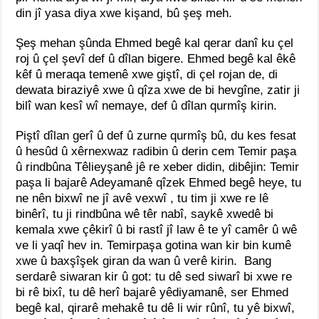
din jî yasa diya xwe kişand, bû şeş meh.
Şeş mehan şûnda Ehmed begê kal qerar danî ku çel
roj û çel şevî def û dîlan bigere. Ehmed begê kal êkê
kêf û meraqa temenê xwe giştî, di çel rojan de, di
dewata biraziyê xwe û qîza xwe de bi hevgîne, zatir ji
bilî wan kesî wî nemaye, def û dîlan qurmîş kirin.
Piştî dîlan gerî û def û zurne qurmîş bû, du kes fesat
û hesûd û xêrnexwaz radibin û derin cem Temir paşa
û rindbûna Têlieyşanê jê re xeber didin, dibêjin: Temir
paşa li bajarê Adeyamanê qîzek Ehmed begê heye, tu
ne nên bixwî ne jî avê vexwî , tu tim ji xwe re lê
binêrî, tu ji rindbûna wê têr nabî, saykê xwedê bi
kemala xwe çêkirî û bi rastî jî law ê te yî camêr û wê
ve li yaqî hev in. Temirpaşa gotina wan kir bin kumê
xwe û baxşîşek giran da wan û verê kirin. Bang
serdarê siwaran kir û got: tu dê sed siwarî bi xwe re
bi rê bixî, tu dê herî bajarê yêdiyamanê, ser Ehmed
begê kal, qirarê mehakê tu dê li wir rûnî, tu yê bixwî,