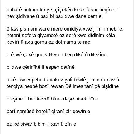
buharê hukum kiriye, çîçekên kesk û sor peqîne, li
hev şidiyane û bax bi bax xwe dane cem e
ê law pismam were mere omidiya xwe ji min mebire,
hetanî sefera qiyametê ez serê xwe dîdinim kêla
kevirî û axa gorna ez dotmama te me
erê wê çaxê guçik Hesen beg dikê û dilezîne
bi xwe qêrinîkê li espeh datînê
dibê law espeho tu dakev yalî tewlê ji min ra nav û
tengiya hespê bozî rewan Dêlimeshanî çê bişidîne
bikşîne li ber kevrê bînekdaşê bisekinîne
barî namûsê barekî giranî pir qewîn e
ez kê siwar bibim li xan û zîn e