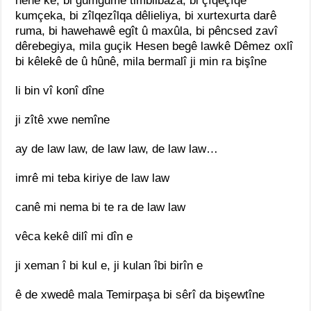
hene kê, bi gumgumê timbilbaza, bi çîqeçîqê
kumçeka, bi zîlqezîlqa dêlieliya, bi xurtexurta darê
ruma, bi hawehawê egît û maxûla, bi pêncsed zavî
dêrebegiya, mila guçik Hesen begê lawkê Dêmez oxlî
bi kêlekê de û hûnê, mila bermalî ji min ra bişîne
li bin vî konî dîne
ji zîtê xwe nemîne
ay de law law, de law law, de law law…
imrê mi teba kiriye de law law
canê mi nema bi te ra de law law
vêca kekê dilî mi dîn e
ji xeman î bi kul e, ji kulan îbi birîn e
ê de xwedê mala Temirpaşa bi sêrî da bişewtîne