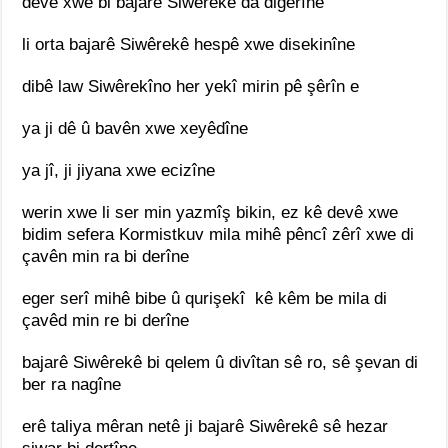
devê xwe bi bajarê Siwêrekê da digerîne
li orta bajarê Siwêrekê hespê xwe disekinîne
dibê law Siwêrekîno her yekî mirin pê şêrîn e
ya ji dê û bavên xwe xeyêdîne
ya jî, ji jiyana xwe ecizîne
werin xwe li ser min yazmîş bikin, ez kê devê xwe
bidim sefera Kormistkuv mila mihê pêncî zêrî xwe di
çavên min ra bi derîne
eger serî mihê bibe û qurişekî kê kêm be mila di
çavêd min re bi derîne
bajarê Siwêrekê bi qelem û divîtan sê ro, sê şevan di
ber ra nagîne
erê taliya mêran netê ji bajarê Siwêrekê sê hezar