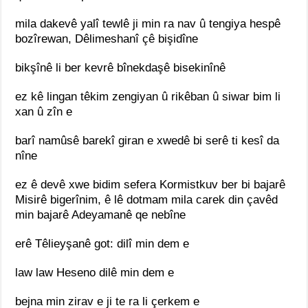
mila dakevê yalî tewlê ji min ra nav û tengiya hespê
bozîrewan, Dêlimeshanî çê bişidîne
bikşînê li ber kevrê bînekdaşê bisekinînê
ez kê lingan têkim zengiyan û rikêban û siwar bim li
xan û zîn e
barî namûsê barekî giran e xwedê bi serê ti kesî da
nîne
ez ê devê xwe bidim sefera Kormistkuv ber bi bajarê
Misirê bigerînim, ê lê dotmam mila carek din çavêd
min bajarê Adeyamanê qe nebîne
erê Têlieyşanê got: dilî min dem e
law law Heseno dilê min dem e
bejna min zirav e ji te ra li çerkem e