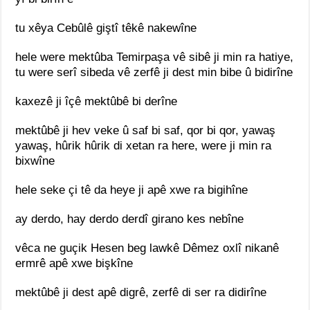
tu xêya Cebûlê giştî têkê nakewîne
hele were mektûba Temirpaşa vê sibê ji min ra hatiye,
tu were serî sibeda vê zerfê ji dest min bibe û bidirîne
kaxezê ji îçê mektûbê bi derîne
mektûbê ji hev veke û saf bi saf, qor bi qor, yawaş
yawaş, hûrik hûrik di xetan ra here, were ji min ra
bixwîne
hele seke çi tê da heye ji apê xwe ra bigihîne
ay derdo, hay derdo derdî girano kes nebîne
vêca ne guçik Hesen beg lawkê Dêmez oxlî nikanê
ermrê apê xwe bişkîne
mektûbê ji dest apê digrê, zerfê di ser ra didirîne