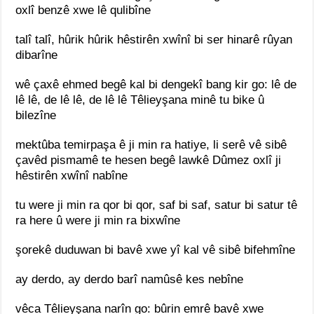
oxlî benzê xwe lê qulibîne
talî talî, hûrik hûrik hêstirên xwînî bi ser hinarê rûyan
dibarîne
wê çaxê ehmed begê kal bi dengekî bang kir go: lê de
lê lê, de lê lê, de lê lê Têlieyşana minê tu bike û
bilezîne
mektûba temirpaşa ê ji min ra hatiye, li serê vê sibê
çavêd pismamê te hesen begê lawkê Dûmez oxlî ji
hêstirên xwînî nabîne
tu were ji min ra qor bi qor, saf bi saf, satur bi satur tê
ra here û were ji min ra bixwîne
şorekê duduwan bi bavê xwe yî kal vê sibê bifehmîne
ay derdo, ay derdo barî namûsê kes nebîne
vêca Têlieyşana narîn go: bûrin emrê bavê xwe