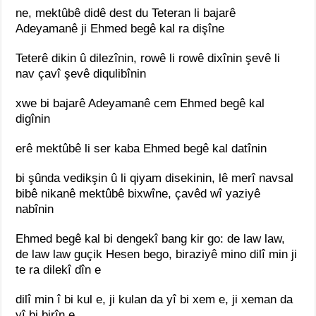
ne, mektûbê didê dest du Teteran li bajarê
Adeyamanê ji Ehmed begê kal ra dişîne
Teterê dikin û dilezînin, rowê li rowê dixînin şevê li
nav çavî şevê diqulibînin
xwe bi bajarê Adeyamanê cem Ehmed begê kal
digînin
erê mektûbê li ser kaba Ehmed begê kal datînin
bi şûnda vedikşin û li qiyam disekinin, lê merî navsal
bibê nikanê mektûbê bixwîne, çavêd wî yaziyê
nabînin
Ehmed begê kal bi dengekî bang kir go: de law law,
de law law guçik Hesen bego, biraziyê mino dilî min ji
te ra dilekî dîn e
dilî min î bi kul e, ji kulan da yî bi xem e, ji xeman da
yî bi birîn e