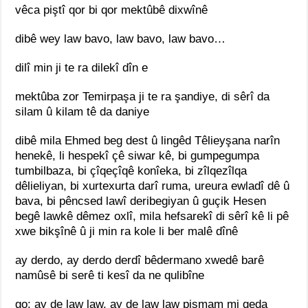
vêca piştî qor bi qor mektûbê dixwînê
dibê wey law bavo, law bavo, law bavo…
dilî min ji te ra dilekî dîn e
mektûba zor Temirpaşa ji te ra şandiye, di sêrî da
silam û kilam tê da daniye
dibê mila Ehmed beg dest û lingêd Têlieyşana narîn
henekê, li hespekî çê siwar kê, bi gumpegumpa
tumbilbaza, bi çîqeçîqê konîeka, bi zîlqezîlqa
dêlieliyan, bi xurtexurta darî ruma, ureura ewladî dê û
bava, bi pêncsed lawî deribegiyan û guçik Hesen
begê lawkê dêmez oxlî, mila hefsarekî di sêrî kê li pê
xwe bikşînê û ji min ra kole li ber malê dînê
ay derdo, ay derdo derdî bêdermano xwedê barê
namûsê bi serê ti kesî da ne qulibîne
go: ay de law law, ay de law law pismam mi qeda