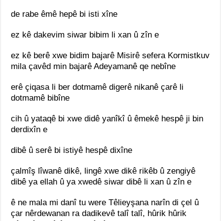
de rabe êmê hepê bi isti xîne
ez kê dakevim siwar bibim li xan û zîn e
ez kê berê xwe bidim bajarê Misirê sefera Kormistkuv
mila çavêd min bajarê Adeyamanê qe nebîne
erê çiqasa li ber dotmamê digerê nikanê çarê li
dotmamê bibîne
cih û yataqê bi xwe didê yanîkî û êmekê hespê ji bin
derdixîn e
dibê û serê bi istiyê hespê dixîne
çalmîş lîwanê dikê, lingê xwe dikê rikêb û zengiyê
dibê ya ellah û ya xwedê siwar dibê li xan û zîn e
ê ne mala mi danî tu were Têlieyşana narîn di çel û
çar nêrdewanan ra dadikevê talî talî, hûrik hûrik