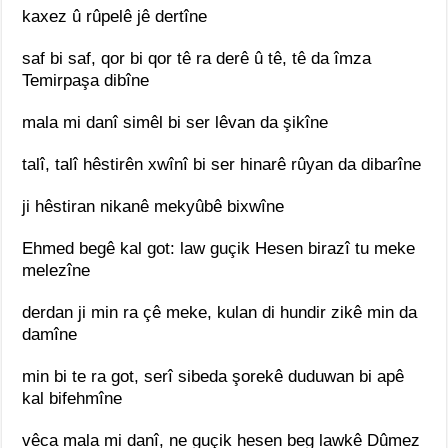
kaxez û rûpelê jê dertîne
saf bi saf, qor bi qor tê ra derê û tê, tê da îmza
Temirpaşa dibîne
mala mi danî simêl bi ser lêvan da şikîne
talî, talî hêstirên xwînî bi ser hinarê rûyan da dibarîne
ji hêstiran nikanê mekyûbê bixwîne
Ehmed begê kal got: law guçik Hesen birazî tu meke
melezîne
derdan ji min ra çê meke, kulan di hundir zikê min da
damîne
min bi te ra got, serî sibeda şorekê duduwan bi apê
kal bifehmîne
vêca mala mi danî, ne guçik hesen beg lawkê Dûmez