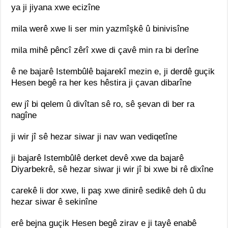
ya ji jiyana xwe ecizîne
mila werê xwe li ser min yazmîşkê û binivisîne
mila mihê pêncî zêrî xwe di çavê min ra bi derîne
ê ne bajarê Istembûlê bajarekî mezin e, ji derdê guçik
Hesen begê ra her kes hêstira ji çavan dibarîne
ew jî bi qelem û divîtan sê ro, sê şevan di ber ra
nagîne
ji wir jî sê hezar siwar ji nav wan vediqetîne
ji bajarê Istembûlê derket devê xwe da bajarê
Diyarbekrê, sê hezar siwar ji wir jî bi xwe bi rê dixîne
carekê li dor xwe, li paş xwe dinirê sedikê deh û du
hezar siwar ê sekinîne
erê bejna guçik Hesen begê zirav e ji tayê enabê