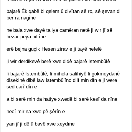
bajarê Êkiqabê bi qelem û divîtan sê ro, sê şevan di
ber ra nagîne
ne bala xwe dayê taliya camêran netê ji wir jî sê
hezar peya hiltîne
erê bejna guçik Hesen zirav e ji tayê nefelê
ji wir derdikevê berê xwe didê bajarê Istembûlê
li bajarê Istembûlê, li mihela salihiyê li gokmeydanê
disekinê dibê law Istembûlîno dilî min dîn e ji were
sed carî dîn e
a bi serê min da hatiye xwedê bi serê kesî da nîne
hecî mirina xwe pê şêrîn e
yan jî ji dê û bavê xwe xeydîne