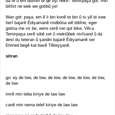
da te û em dibînin te qe tişt nekir! Temirpaşa got: min
bihîst ne wek we gotibû ye!
Wan got: paşa, em ê li bin konê te bin û tu yê bi xwe
herî bajarê Êdiyamanê rindbûna wê bibîne, eger
gotina me vir be, were serê me qut bike. Vêca
Temirpaşa serê sibê xet û mektûbek nivîsand û da
dest du teteran û şandin bajarê Êdiyamanê ser
Ehmed begê kal bavê Têlieyşanê.
sitran
go: ey de low, de low, de low, de low, de low, de low,
de low
imrê min teba kiriye de law law
canê min nema telef kiriye de law law