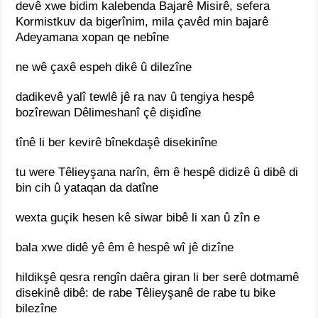
devê xwe bidim kalebenda Bajarê Misirê, sefera
Kormistkuv da bigerînim, mila çavêd min bajarê
Adeyamana xopan qe nebîne
ne wê çaxê espeh dikê û dilezîne
dadikevê yalî tewlê jê ra nav û tengiya hespê
bozîrewan Dêlimeshanî çê dişidîne
tînê li ber kevirê bînekdaşê disekinîne
tu were Têlieyşana narîn, êm ê hespê didizê û dibê di
bin cih û yataqan da datîne
wexta guçik hesen kê siwar bibê li xan û zîn e
bala xwe didê yê êm ê hespê wî jê dizîne
hildikşê qesra rengîn daêra giran li ber serê dotmamê
disekinê dibê: de rabe Têlieyşanê de rabe tu bike
bilezîne