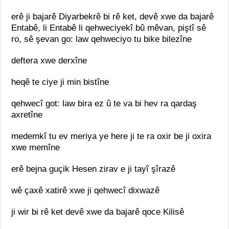
erê ji bajarê Diyarbekrê bi rê ket, devê xwe da bajarê
Entabê, li Entabê li qehweciyekî bû mêvan, piştî sê
ro, sê şevan go: law qehweciyo tu bike bilezîne
deftera xwe derxîne
heqê te ciye ji min bistîne
qehwecî got: law bira ez û te va bi hev ra qardaş
axretîne
medemkî tu ev meriya ye here ji te ra oxir be ji oxira
xwe memîne
erê bejna guçik Hesen zirav e ji tayî şîrazê
wê çaxê xatirê xwe ji qehwecî dixwazê
ji wir bi rê ket devê xwe da bajarê qoce Kilisê