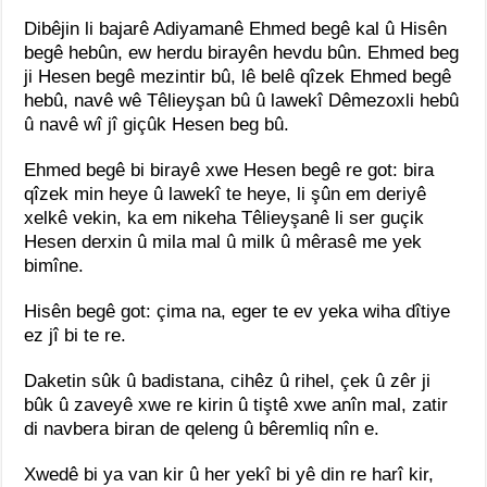
Dibêjin li bajarê Adiyamanê Ehmed begê kal û Hisên
begê hebûn, ew herdu birayên hevdu bûn. Ehmed beg
ji Hesen begê mezintir bû, lê belê qîzek Ehmed begê
hebû, navê wê Têlieyşan bû û lawekî Dêmezoxli hebû
û navê wî jî giçûk Hesen beg bû.
Ehmed begê bi birayê xwe Hesen begê re got: bira
qîzek min heye û lawekî te heye, li şûn em deriyê
xelkê vekin, ka em nikeha Têlieyşanê li ser guçik
Hesen derxin û mila mal û milk û mêrasê me yek
bimîne.
Hisên begê got: çima na, eger te ev yeka wiha dîtiye
ez jî bi te re.
Daketin sûk û badistana, cihêz û rihel, çek û zêr ji
bûk û zaveyê xwe re kirin û tiştê xwe anîn mal, zatir
di navbera biran de qeleng û bêremliq nîn e.
Xwedê bi ya van kir û her yekî bi yê din re harî kir,