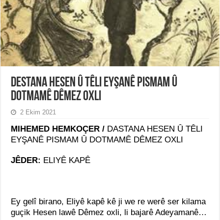
DESTANA HESEN Û TÊLI EYŞANÊ PISMAM Û
DOTMAMÊ DÊMEZ OXLI
2 Ekim 2021
MIHEMED HEMKOÇER /
DASTANA HESEN Û TÊLI
EYŞANÊ PISMAM Û DOTMAMÊ DÊMEZ OXLI
JÊDER:
ELIYÊ KAPÊ
Ey gelî birano, Eliyê kapê kê ji we re werê ser kilama
guçik Hesen lawê Dêmez oxli, li bajarê Adeyamanê…