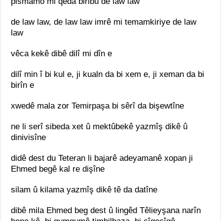
pismamo mi qeda biribû de law law
de law law, de law law imrê mi temamkiriye de law
law
vêca kekê dibê dilî mi dîn e
dilî min î bi kul e, ji kualn da bi xem e, ji xeman da bi
birîn e
xwedê mala zor Temirpaşa bi sêrî da bişewtîne
ne li serî sibeda xet û mektûbekê yazmîş dikê û
dinivisîne
didê dest du Teteran li bajarê adeyamanê xopan ji
Ehmed begê kal re dişîne
silam û kilama yazmîş dikê tê da datîne
dibê mila Ehmed beg dest û lingêd Têlieyşana narîn