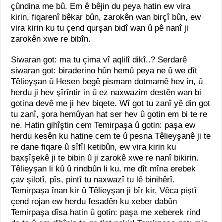
çûndina me bû. Em ê bêjin du peya hatin ew vira
kirin, fiqarenî bêkar bûn, zarokên wan birçî bûn, ew
vira kirin ku tu çend qurşan bidî wan û pê nanî ji
zarokên xwe re bibîn.
Siwaran got: ma tu çima vî aqlilî dikî..? Serdarê
siwaran got: biraderino hûn hemû peya ne û we dît
Têlieyşan û Hesen begê pismam dotmamê hev in, û
herdu ji hev şîrîntir in û ez naxwazim destên wan bi
gotina devê me ji hev biqete. Wî got tu zanî yê din got
tu zanî, şora hemûyan hat ser hev û gotin em bi te re
ne. Hatin gihîştin cem Temirpaşa û gotin: paşa ew
herdu kesên ku hatine cem te û pesna Têlieyşanê ji te
re dane fiqare û sîfîl ketibûn, ew vira kirin ku
baxşîşekê ji te bibin û ji zarokê xwe re nanî bikirin.
Têlieyşan li kû û rindbûn li ku, me dît mîna erebek
çav şilotî, pîs, pintî tu naxwazî tu lê binihêrî.
Temirpaşa înan kir û Têlieyşan ji bîr kir. Vêca piştî
çend rojan ew herdu fesadên ku xeber dabûn
Temirpaşa dîsa hatin û gotin: paşa me xeberek rind