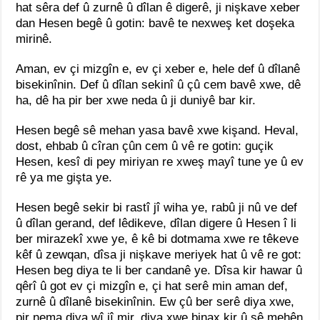
hat sêra def û zurnê û dîlan ê digerê, ji nişkave xeber
dan Hesen begê û gotin: bavê te nexweş ket doşeka
mirinê.
Aman, ev çi mizgîn e, ev çi xeber e, hele def û dîlanê
bisekinînin. Def û dîlan sekinî û çû cem bavê xwe, dê
ha, dê ha pir ber xwe neda û ji duniyê bar kir.
Hesen begê sê mehan yasa bavê xwe kişand. Heval,
dost, ehbab û cîran çûn cem û vê re gotin: guçik
Hesen, kesî di pey miriyan re xweş mayî tune ye û ev
rê ya me gişta ye.
Hesen begê sekir bi rastî jî wiha ye, rabû ji nû ve def
û dîlan gerand, def lêdikeve, dîlan digere û Hesen î li
ber mirazekî xwe ye, ê kê bi dotmama xwe re têkeve
kêf û zewqan, dîsa ji nişkave meriyek hat û vê re got:
Hesen beg diya te li ber candanê ye. Dîsa kir hawar û
qêrî û got ev çi mizgîn e, çi hat serê min aman def,
zurnê û dîlanê bisekinînin. Ew çû ber serê diya xwe,
pir nema diya wî jî mir, diya xwe binax kir û sê mehên