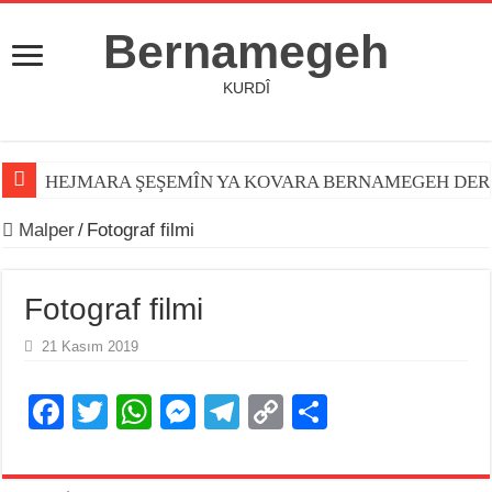
Bernamegeh
KURDÎ
HEJMARA ŞEŞEMÎN YA KOVARA BERNAMEGEH DER
Malper
/
Fotograf filmi
Fotograf filmi
21 Kasım 2019
F
T
W
M
T
C
S
a
wi
h
e
el
o
h
c
tt
at
ss
e
p
ar