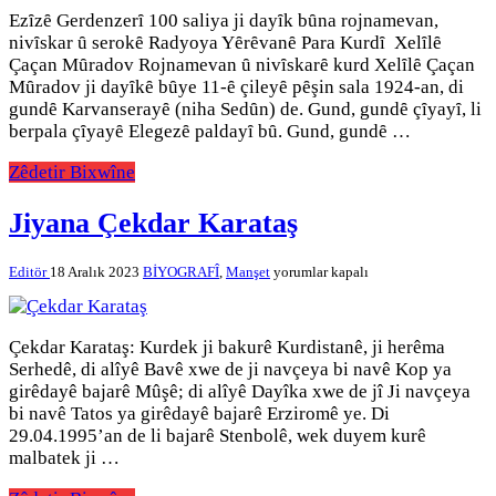
için
Ezȋzȇ Gerdenzerȋ 100 saliya ji dayȋk bȗna rojnamevan,
nivȋskar ȗ serokȇ Radyoya Yȇrȇvanȇ Para Kurdȋ Xelȋlȇ
Çaçan Mȗradov Rojnamevan ȗ nivȋskarȇ kurd Xelȋlȇ Çaçan
Mȗradov ji dayȋkȇ bȗye 11-ȇ çileyȇ pȇşin sala 1924-an, di
gundȇ Karvanserayȇ (niha Sedȗn) de. Gund, gundȇ çȋyayȋ, li
berpala çȋyayȇ Elegezȇ paldayȋ bȗ. Gund, gundȇ …
Zêdetir Bixwîne
Jiyana Çekdar Karataş
Jiyana
Editör
18 Aralık 2023
BİYOGRAFÎ
,
Manşet
yorumlar kapalı
Çekdar
Karataş
için
Çekdar Karataş: Kurdek ji bakurê Kurdistanê, ji herêma
Serhedê, di alîyê Bavê xwe de ji navçeya bi navê Kop ya
girêdayê bajarê Mûşê; di alîyê Dayîka xwe de jî Ji navçeya
bi navê Tatos ya girêdayê bajarê Erziromê ye. Di
29.04.1995’an de li bajarê Stenbolê, wek duyem kurê
malbatek ji …