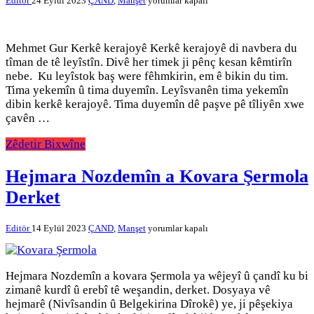
Editör
24 Eylül 2023
ÇAND
,
Manşet
yorumlar kapalı
leyîskên
kurdan
ên
kevnar
Mehmet Gur Kerkê kerajoyê Kerkê kerajoyê di navbera du
için
tîman de tê leyîstîn. Divê her timek ji pênç kesan kêmtirîn
nebe. Ku leyîstok baş were fêhmkirin, em ê bikin du tim.
Tima yekemîn û tima duyemîn. Leyîsvanên tima yekemîn
dibin kerkê kerajoyê. Tima duyemîn dê paşve pê tîliyên xwe
çavên …
Zêdetir Bixwîne
Hejmara Nozdemîn a Kovara Şermola
Derket
Hejmara
Editör
14 Eylül 2023
ÇAND
,
Manşet
yorumlar kapalı
Nozdemîn
a
Kovara
Şermola
Hejmara Nozdemîn a kovara Şermola ya wêjeyî û çandî ku bi
Derket
zimanê kurdî û erebî tê weşandin, derket. Dosyaya vê
için
hejmarê (Nivîsandin û Belgekirina Dîrokê) ye, ji pêşekiya