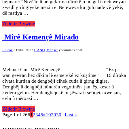
hejmarê: “Nivîsîn û belgekirina dîrokê ji bo gel û neteweyan
xwedî girîngiyeke mezin e. Neteweya ku guh nade vê yekê,
dê rastiya …
Zêdetir Bixwîne
Mîrê Kemençê Mirado
Mîrê
Editör
7 Eylül 2023
ÇAND
,
Manşet
yorumlar kapalı
Kemençê
Mirado
için
Mehmet Gur Mîrê Kemençê “Ez ji
wan gewran hez dikim lê esmerekê ez kuştime” Di dîroka
cîvata kurdan de dengbêjî cihek cuda û girng digire.
Dengbêj û dengbêjî nûnerên vegotinên jan, êş, keser û
kedera gel in. Her dengbêjekê bi şêwaz û selîqeta xwe jan,
evîn û mêrxasî …
Zêdetir Bixwîne
Page 1 of 266
1
2
3
4
5
»
10
20
30
...
Last »