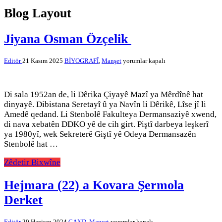
Blog Layout
Jiyana Osman Özçelik
Jiyana
Editör
21 Kasım 2025
BİYOGRAFÎ
,
Manşet
yorumlar kapalı
Osman
Özçelik
için
Di sala 1952an de, li Dêrika Çiyayê Mazî ya Mêrdînê hat
dinyayê. Dibistana Seretayî û ya Navîn li Dêrikê, Lîse jî li
Amedê qedand. Li Stenbolê Fakulteya Dermansaziyê xwend,
di nava xebatên DDKO yê de cih girt. Piştî darbeya leşkerî
ya 1980yî, wek Sekreterê Giştî yê Odeya Dermansazên
Stenbolê hat …
Zêdetir Bixwîne
Hejmara (22) a Kovara Şermola
Derket
Hejmara
Editör
29 Haziran 2024
ÇAND
,
Manşet
yorumlar kapalı