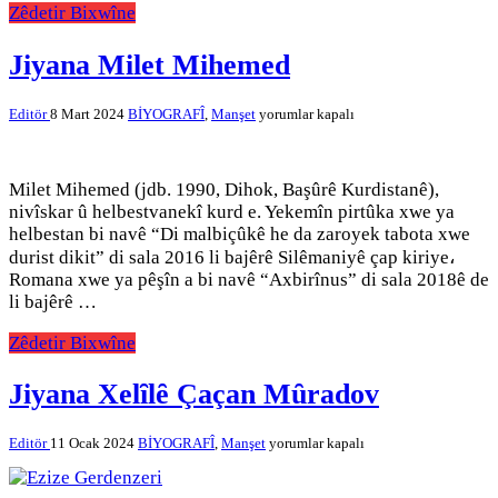
Zêdetir Bixwîne
Jiyana Milet Mihemed
Jiyana
Editör
8 Mart 2024
BİYOGRAFÎ
,
Manşet
yorumlar kapalı
Milet
Mihemed
için
Milet Mihemed (jdb. 1990, Dihok, Başûrê Kurdistanê),
nivîskar û helbestvanekî kurd e. Yekemîn pirtûka xwe ya
helbestan bi navê “Di malbiçûkê he da zaroyek tabota xwe
durist dikit” di sala 2016 li bajêrê Silêmaniyê çap kiriye،
Romana xwe ya pêşîn a bi navê “Axbirînus” di sala 2018ê de
li bajêrê …
Zêdetir Bixwîne
Jiyana Xelȋlȇ Çaçan Mȗradov
Jiyana
Editör
11 Ocak 2024
BİYOGRAFÎ
,
Manşet
yorumlar kapalı
Xelȋlȇ
Çaçan
Mȗradov