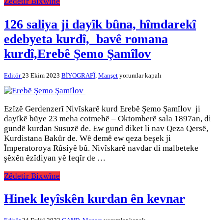
Zêdetir Bixwîne
126 saliya ji dayȋk bȗna, hȋmdarekȋ
edebyeta kurdȋ, bavȇ romana
kurdȋ,Erebȇ Şemo Şamȋlov
126
Editör
23 Ekim 2023
BİYOGRAFÎ
,
Manşet
yorumlar kapalı
saliya
ji
dayȋk
bȗna,
Ezȋzȇ Gerdenzerȋ Nivȋskarȇ kurd Erebȇ Şemo Şamȋlov ji
hȋmdarekȋ
dayȋkȇ bȗye 23 meha cotmehȇ – Oktomberȇ sala 1897an, di
edebyeta
gundȇ kurdan Susuzȇ de. Ew gund diket li nav Qeza Qersȇ,
kurdȋ,
Kurdistana Bakȗr de. Wȇ demȇ ew qeza beşek ji
bavȇ
romana
Ȋmperatoroya Rȗsiyȇ bȗ. Nivȋskarȇ navdar di malbeteke
kurdȋ,Erebȇ
şȇxȇn ȇzȋdiyan yȇ feqȋr de …
Şemo
Şamȋlov
Zêdetir Bixwîne
için
Hinek leyîskên kurdan ên kevnar
Hinek