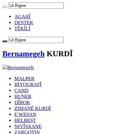
AGAHÎ
DESTEK
TÊKÎLÎ
Bernamegeh
KURDÎ
MALPER
BİYOGRAFÎ
ÇAND
HUNER
DÎROK
ZIMANÊ KURDÎ
E WEŞAN
HELBEST
NIVÎSXANE
ZARGOTIN