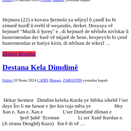
(22)
a
Kovara
Şermola
Hejmara (22) a kovara Şermola ya wêjeyî û çandî ku bi
Derket
zimanê kurdî û erebî tê weşandin, derket. Dosyaya vê
için
hejmarê “Muzîk û Şoreş” e , di hejmarê de nêrînên nivîskar û
hunermendan der barê vê mijarê de hene, hevpeyvîn bi çend
hunermendan er hatiye kirin, di nêrînan de tekezî …
Zêdetir Bixwîne
Destana Kela Dimdimê
Destana
Editör
18 Nisan 2024
ÇAND
,
Manşet
,
ZARGOTIN
yorumlar kapalı
Kela
Dimdimê
için
Hekar Sermest Dimdim keleha Kurda ye Stêrka sibehê l’ser
daye Îro li me hawar e Şer kin roja mêra ye Hey
Xan e, Xan e, Xan e L’ser Dimdimê dûman e
Şerê Şahê ‘Eceman Li ser Xanê Kurdan e.
(Ji strana Dengbêj Kazo) Em ê di vê …