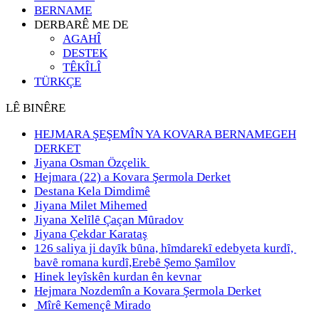
BERNAME
DERBARÊ ME DE
AGAHÎ
DESTEK
TÊKÎLÎ
TÜRKÇE
LÊ BINÊRE
HEJMARA ŞEŞEMÎN YA KOVARA BERNAMEGEH
DERKET
Jiyana Osman Özçelik
Hejmara (22) a Kovara Şermola Derket
Destana Kela Dimdimê
Jiyana Milet Mihemed
Jiyana Xelȋlȇ Çaçan Mȗradov
Jiyana Çekdar Karataş
126 saliya ji dayȋk bȗna, hȋmdarekȋ edebyeta kurdȋ,
bavȇ romana kurdȋ,Erebȇ Şemo Şamȋlov
Hinek leyîskên kurdan ên kevnar
Hejmara Nozdemîn a Kovara Şermola Derket
Mîrê Kemençê Mirado