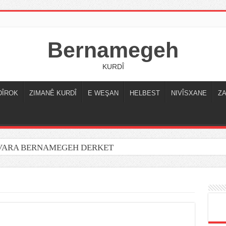
Bernamegeh
KURDÎ
DÎROK
ZIMANÊ KURDÎ
E WEŞAN
HELBEST
NIVÎSXANE
Z
OVARA BERNAMEGEH DERKET