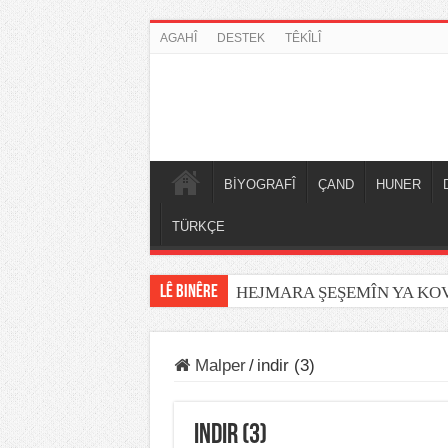
AGAHÎ
DESTEK
TÊKÎLÎ
BİYOGRAFÎ
ÇAND
HUNER
TÜRKÇE
LÊ BINÊRE
HEJMARA ŞEŞEMÎN YA K
Malper
/
indir (3)
indir (3)