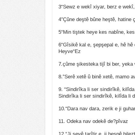
3“Sewz
e
wekî xiyar
,
berz
e
wekî
4″Çûne deştê bûne heştê
,
hatine 
5
“
Min tiştek heye kes nabîne
,
kes
6
“
Gîsikê kal e
,
şepşepal e
,
hê hê
Heyve“Ez
7
.
çûme şikesteka tijî bi ber
,
yeka 
8
.”Serê xetê û binê xetê
,
mamo av
9
. “
Sindirîka li ser sindirîkê
,
kilîda
Sindirîka
li ser sindirîkê
,
kilîda li
10
.
“
Dara nav dara
,
zerik
e
ji
guha
11
.
Odeka nav odekê de?pîvaz
12.
“
Ji şevê tarîtir e, ji hespê bilez