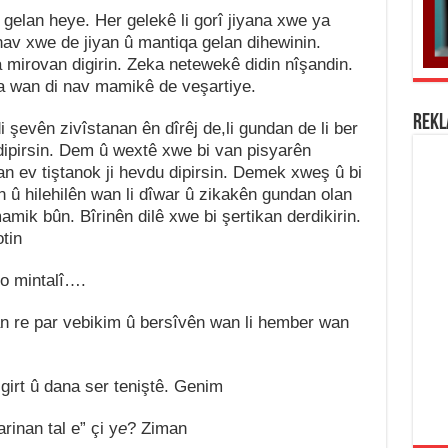
 gelan heye
.
Her gelekê li gorî jiyana xwe ya
av xwe de jiyan û mantiqa gelan dihewinin
.
a mirovan digiri
n
.
Zek
a
netewekê didin nîşandin
.
iva wan di nav mamikê de veşartiye.
REK
i şevê
n
zivîstanan ên dîrêj de,li gundan de li ber
dipirsin. Dem û wextê xwe bi van pisyarên
n ev tiştanok ji hevdu dipirsin
.
Demek xweş û bi
 û hilehilên wan li dîwar û zikakên gundan olan
k bûn. Bîrinên dilê xwe bi şertikan derdikirin
.
otin
 mintalî
….
 re par vebikim û bersîvên wan li hember wan
 girt
û
dana ser teniştê
.
Genim
arinan tal e
”
çi y
e
? Ziman