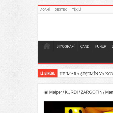
AGAHÎ
DESTEK
TÊKÎLÎ
BİYOGRAFÎ
ÇAND
HUNER
LÊ BINÊRE
HEJMARA ŞEŞEMÎN YA K
Malper
/
KURDÎ
/
ZARGOTIN
/
Mam