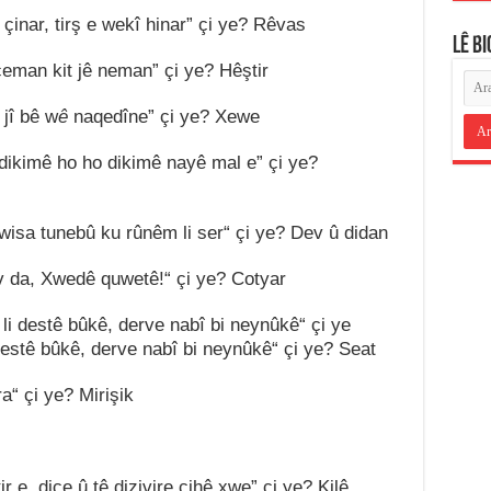
,
çinar
,
tirş e wekî hinar
”
ç
i
ye? Rêvas
LÊ B
çeman kit
jê
neman
”
çi ye? Hêştir
 jî bê w
ê
naqedîne
”
ç
i
ye? Xewe
 dikimê ho
ho dikimê nayê mal e” çi ye?
wisa tunebû ku rûnêm li ser
“
ç
i
ye?
D
ev û didan
 da
,
Xwedê quwetê!
“
çi ye? Cotyar
 li destê bûkê
,
derve nabî bi neynû
k
ê
“
çi ye
 destê bûkê, derve nabî bi neyn
ûk
ê
“
ç
i
ye? Seat
ra
“
çi
ye
? Mirişik
tir e, dice û tê dizivire cihê xwe
”
ç
i
ye
?
Kilê