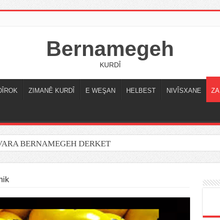
Bernamegeh
KURDÎ
DÎROK
ZIMANÊ KURDÎ
E WEŞAN
HELBEST
NIVÎSXANE
ZA
OVARA BERNAMEGEH DERKET
ik