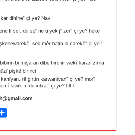
bikar dihîne
”
ç
i
ye? Nav
ene li
ser
,
du spî ne
û
yek
jî zer
”
ç
i
ye
? heke
işkehewarekê
,
sed mêr hatin bi carekê
”
çi ye?
ibirin bi mişaran dibe hirehir wekî karan zirna
zî pişkê birinci
 kanîyan
,
rê
girtin
karwanîyan
”
ç
i
ye? morî
emî lawik in du xilxal
”
çi ye?
filf
il
eh@gmail.com
C
S
h
ar