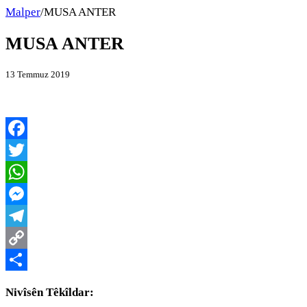
Malper
/
MUSA ANTER
MUSA ANTER
13 Temmuz 2019
Facebook
Twitter
WhatsApp
Messenger
Telegram
Copy
Link
Share
Nivîsên Têkîldar: