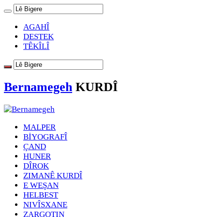
AGAHÎ
DESTEK
TÊKÎLÎ
Bernamegeh
KURDÎ
MALPER
BİYOGRAFÎ
ÇAND
HUNER
DÎROK
ZIMANÊ KURDÎ
E WEŞAN
HELBEST
NIVÎSXANE
ZARGOTIN