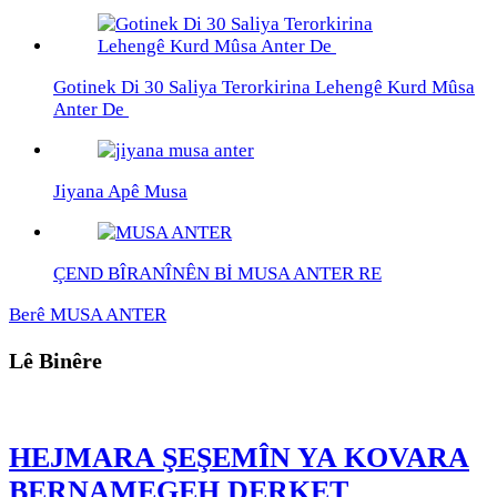
Gotinek Di 30 Saliya Terorkirina Lehengê Kurd Mûsa
Anter De
Jiyana Apê Musa
ÇEND BÎRANÎNÊN Bİ MUSA ANTER RE
Berê
MUSA ANTER
Lê Binêre
HEJMARA ŞEŞEMÎN YA KOVARA
BERNAMEGEH DERKET