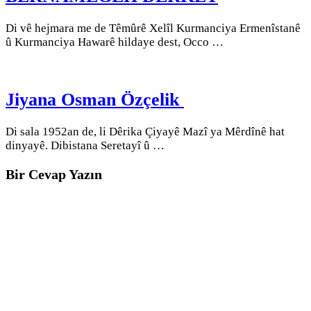
Di vê hejmara me de Têmûrê Xelîl Kurmanciya Ermenîstanê
û Kurmanciya Hawarê hildaye dest, Occo …
Jiyana Osman Özçelik
Di sala 1952an de, li Dêrika Çiyayê Mazî ya Mêrdînê hat
dinyayê. Dibistana Seretayî û …
Bir Cevap Yazın