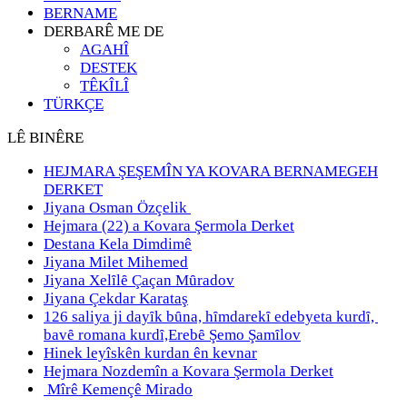
BERNAME
DERBARÊ ME DE
AGAHÎ
DESTEK
TÊKÎLÎ
TÜRKÇE
LÊ BINÊRE
HEJMARA ŞEŞEMÎN YA KOVARA BERNAMEGEH
DERKET
Jiyana Osman Özçelik
Hejmara (22) a Kovara Şermola Derket
Destana Kela Dimdimê
Jiyana Milet Mihemed
Jiyana Xelȋlȇ Çaçan Mȗradov
Jiyana Çekdar Karataş
126 saliya ji dayȋk bȗna, hȋmdarekȋ edebyeta kurdȋ,
bavȇ romana kurdȋ,Erebȇ Şemo Şamȋlov
Hinek leyîskên kurdan ên kevnar
Hejmara Nozdemîn a Kovara Şermola Derket
Mîrê Kemençê Mirado