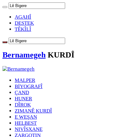
AGAHÎ
DESTEK
TÊKÎLÎ
Bernamegeh
KURDÎ
MALPER
BİYOGRAFÎ
ÇAND
HUNER
DÎROK
ZIMANÊ KURDÎ
E WEŞAN
HELBEST
NIVÎSXANE
ZARGOTIN