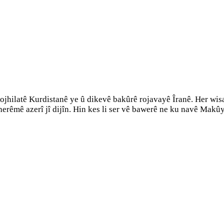
jhilatê Kurdistanê ye û dikevê bakûrê rojavayê Îranê. Her wis
i herêmê azerî jî dijîn. Hin kes li ser vê bawerê ne ku navê M