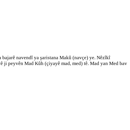
a bajarê navendî ya şaristana Makû (navçe) ye. Nêzîkî
akûyê ji peyvên Mad Kûh (çiyayê mad, med) tê. Mad yan Med bav