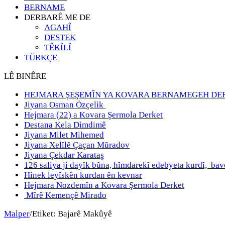
BERNAME
DERBARÊ ME DE
AGAHÎ
DESTEK
TÊKÎLÎ
TÜRKÇE
LÊ BINÊRE
HEJMARA ŞEŞEMÎN YA KOVARA BERNAMEGEH DE
Jiyana Osman Özçelik
Hejmara (22) a Kovara Şermola Derket
Destana Kela Dimdimê
Jiyana Milet Mihemed
Jiyana Xelȋlȇ Çaçan Mȗradov
Jiyana Çekdar Karataş
126 saliya ji dayȋk bȗna, hȋmdarekȋ edebyeta kurdȋ, b
Hinek leyîskên kurdan ên kevnar
Hejmara Nozdemîn a Kovara Şermola Derket
Mîrê Kemençê Mirado
Malper
/
Etiket:
Bajarê Makûyê