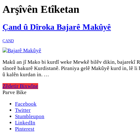
Arşîvên Etîketan
Çand û Dîroka Bajarê Makûyê
ÇAND
Makû an jî Mako bi kurdî weke Mewkê bilêv dikin, bajarekî Ro
sînorê bakurê Kurdistanê. Piraniya gelê Makûyê kurd in, lê l
û kalên kurdan in. …
Zêdetir Bixwîne
Parve Bike
Facebook
Twitter
Stumbleupon
LinkedIn
Pinterest