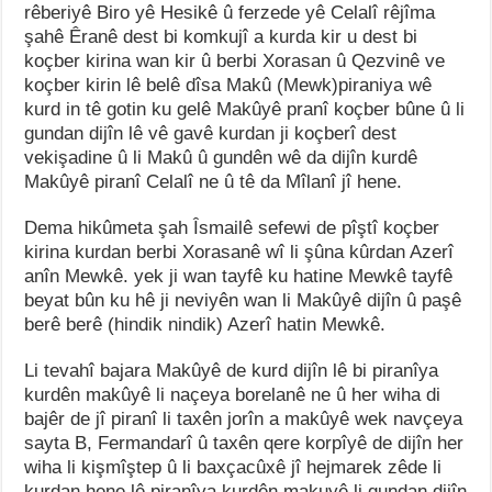
rêberiyê Biro yê Hesikê û ferzede yê Celalî rêjîma
şahê Êranê dest bi komkujî a kurda kir u dest bi
koçber kirina wan kir û berbi Xorasan û Qezvinê ve
koçber kirin lê belê dîsa Makû (Mewk)piraniya wê
kurd in tê gotin ku gelê Makûyê pranî koçber bûne û li
gundan dijîn lê vê gavê kurdan ji koçberî dest
vekişadine û li Makû û gundên wê da dijîn kurdê
Makûyê piranî Celalî ne û tê da Mîlanî jî hene.
Dema hikûmeta şah Îsmailê sefewi de pîştî koçber
kirina kurdan berbi Xorasanê wî li şûna kûrdan Azerî
anîn Mewkê. yek ji wan tayfê ku hatine Mewkê tayfê
beyat bûn ku hê ji neviyên wan li Makûyê dijîn û paşê
berê berê (hindik nindik) Azerî hatin Mewkê.
Li tevahî bajara Makûyê de kurd dijîn lê bi piranîya
kurdên makûyê li naçeya borelanê ne û her wiha di
bajêr de jî piranî li taxên jorîn a makûyê wek navçeya
sayta B, Fermandarî û taxên qere korpîyê de dijîn her
wiha li kişmîştep û li baxçacûxê jî hejmarek zêde li
kurdan hene lê piranîya kurdên makuyê li gundan dijîn