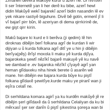
Zimanên devera Makoyê kurdî û azerî ne. Di nivîsên
li ser înternetê yan li her derê ku bibe, azerî hewl
didin Makûyê wekî bajarekî azerî bidin nasandin lê ev
yek nikare rastiyê biguhure. Divê bê gotin, ermenî jî li
vî bajarî pirr bûn, lê azeriyan di dema qirrkirinê de,
ew gişt qirr kirin.
Makû bajare ki kurd e li berêva (ji qedim) lê hin
diroknas dibêjin berî folkana agrî de kurdan li wir
dijiyan u û kurda folkana agrî ditî ye u hin ji dibêjin
berîya(pêş) êrîşl moxola li maku yê kurda dijîya.
bajarokeka şewtî nêzîkî bajarê makuyê yê ku navê
we dambad e .ev bajaroka nêzîkî çîyayê agrî yan
heman glîdaxeku niha hinek berete û asarên wê
mane. hin dibêjin ew bajara kurda bûye ku piştî
folkana glîdaxê şewitîye.kurde maku ye piranî wan ji
eşîra celalî ne.
Di serhildana komara agirî ya ku kurdên makûyê jê re
dibêjin şerl gilîdaxê da û serhildana Celaliyan da ku bi
mêrxasî şer ser danîn û piştî şikestina şoreşa wan bi