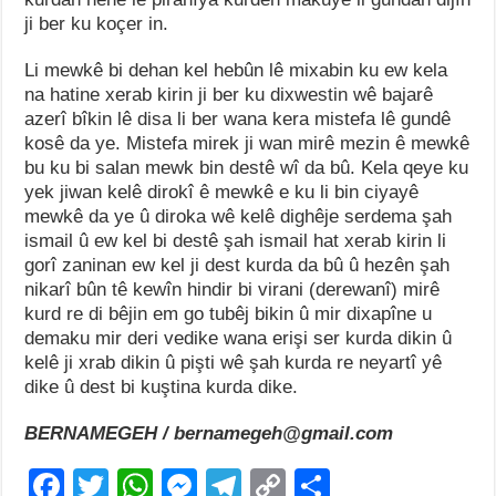
ji ber ku koçer in.
Li mewkê bi dehan kel hebûn lê mixabin ku ew kela
na hatine xerab kirin ji ber ku dixwestin wê bajarê
azerî bîkin lê disa li ber wana kera mistefa lê gundê
kosê da ye. Mistefa mirek ji wan mirê mezin ê mewkê
bu ku bi salan mewk bin destê wî da bû. Kela qeye ku
yek jiwan kelê dirokî ê mewkê e ku li bin ciyayê
mewkê da ye û diroka wê kelê dighêje serdema şah
ismail û ew kel bi destê şah ismail hat xerab kirin li
gorî zaninan ew kel ji dest kurda da bû û hezên şah
nikarî bûn tê kewîn hindir bi virani (derewanî) mirê
kurd re di bêjin em go tubêj bikin û mir dixapîne u
demaku mir deri vedike wana erişi ser kurda dikin û
kelê ji xrab dikin û pişti wê şah kurda re neyartî yê
dike û dest bi kuştina kurda dike.
BERNAMEGEH / bernamegeh@gmail.com
F
T
W
M
T
C
S