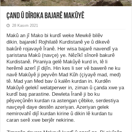
Çand û Dîroka Bajarê Makûyê
28 Kasım 2021
Makû an jî Mako bi kurdî weke Mewkê bilêv
dikin
bajarekî Rojhilatê Kurdistanê ye û dikevê
,
bakûrê rojavayê Îranê. Her wisa bajarê navendî ya
şaristana Makû (navçe) ye. Nêzîkî sînorê bakurê
Kurdistanê. Piraniya gelê Makûyê kurd in, lê li
herêmê azerî jî dijîn. Hin kes li ser vê bawerê ne ku
navê Makûyê ji peyvên Mad Kûh (çiyayê mad, med)
tê. Mad yan Med bav û kalên kurdan in. Kurdên
Makûyê gelekî welatperwer in, ziman û çanda xwe ya
kurdî baş parastine. Dewleta Îranê ji bo ku
pêşveçûnên kurdan ra astengan çêbike, serdestiya
navçeyê daye destên azeriyan. Azeriyan gelek
nemirovahî dijî kurdan kirine û dikin lê kurdan tu
caran serê xwe berjêr nekirine.