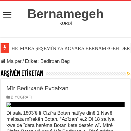
Bernamegeh
KURDÎ
HEJMARA ŞEŞEMÎN YA KOVARA BERNAMEGEH DER
Malper
/
Etiket:
Bedirxan Beg
Arşîvên Etîketan
Mîr Bedirxanê Evdalxan
BİYOGRAFÎ
Di sala 1803’ê li Cizîra Botan hatîye dinê.1 Navê
malbata mîrekên Botan, “Azîzan” e.2 Di 18 salîya
xwe de îdara herêma Botan kete destên wî. Mîrê