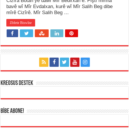
Cizîra Botan yê dawî Mîr Bedirxan e. Piştî mirina
bavê wî Mîr Evdalxan, kurê wî Mîr Salih Beg dibe
mîrê Cizîrê. Mîr Salih Beg …
Zêdetir Bixwîne
KREOSUS DESTEK
BİBE ABONE!