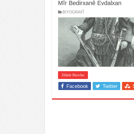
Mîr Bedirxanê Evdalxan
BİYOGRAFÎ
Zêdetir Bixwîne
Facebook
Twitter