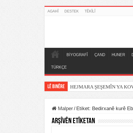
AGAHÎ
DESTEK
TÊKÎLÎ
BİYOGRAFÎ
ÇAND
HUNER
TÜRKÇE
LÊ BINÊRE
HEJMARA ŞEŞEMÎN YA K
Malper
/
Etiket:
Bedirxanê kurê Eb
Arşîvên Etîketan