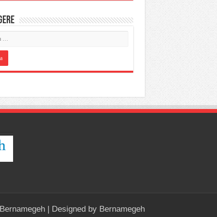
IGERE
Bernamegeh
| Designed by
Bernamegeh