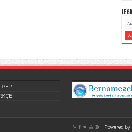
LÊ B
LPER
RKÇE
Powered by