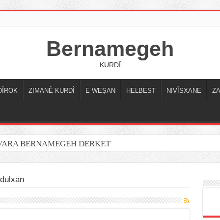
Bernamegeh
KURDÎ
DÎROK
ZIMANÊ KURDÎ
E WEŞAN
HELBEST
NIVÎSXANE
Z
OVARA BERNAMEGEH DERKET
dulxan