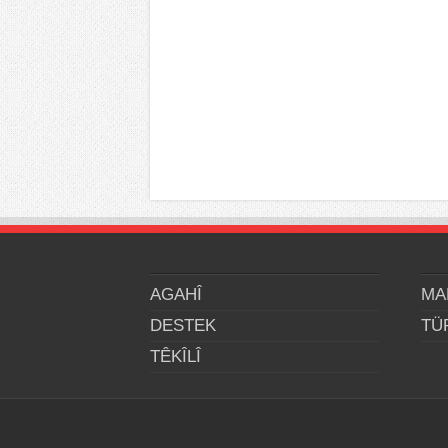
AGAHÎ
MA
DESTEK
TÜ
TÊKÎLÎ