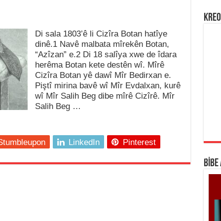
KREO
Di sala 1803’ê li Cizîra Botan hatîye
dinê.1 Navê malbata mîrekên Botan,
“Azîzan” e.2 Di 18 salîya xwe de îdara
herêma Botan kete destên wî. Mîrê
Cizîra Botan yê dawî Mîr Bedirxan e.
Piştî mirina bavê wî Mîr Evdalxan, kurê
wî Mîr Salih Beg dibe mîrê Cizîrê. Mîr
Salih Beg …
Stumbleupon
LinkedIn
Pinterest
BİBE