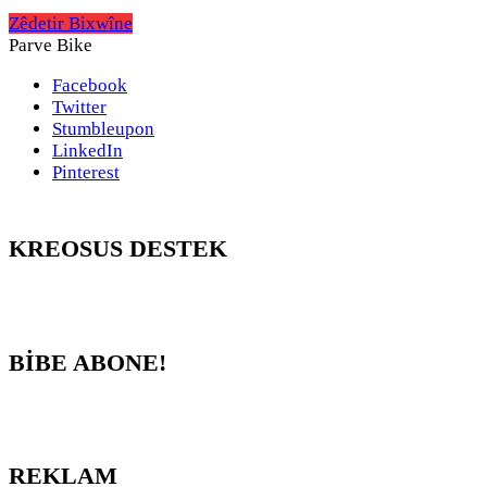
Zêdetir Bixwîne
Parve Bike
Facebook
Twitter
Stumbleupon
LinkedIn
Pinterest
KREOSUS DESTEK
BİBE ABONE!
REKLAM