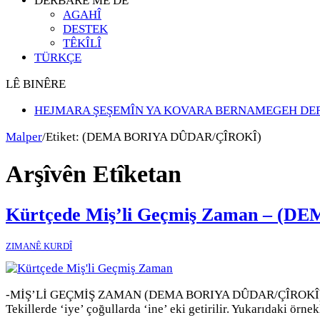
DERBARÊ ME DE
AGAHÎ
DESTEK
TÊKÎLÎ
TÜRKÇE
LÊ BINÊRE
HEJMARA ŞEŞEMÎN YA KOVARA BERNAMEGEH DE
Malper
/
Etiket:
(DEMA BORIYA DÛDAR/ÇÎROKÎ)
Arşîvên Etîketan
Kürtçede Miş’li Geçmiş Zaman – 
ZIMANÊ KURDÎ
-MİŞ’Lİ GEÇMİŞ ZAMAN (DEMA BORIYA DÛDAR/ÇÎROKÎ) Di’li geçm
Tekillerde ‘iye’ çoğullarda ‘ine’ eki getirilir. Yukarıdaki örn