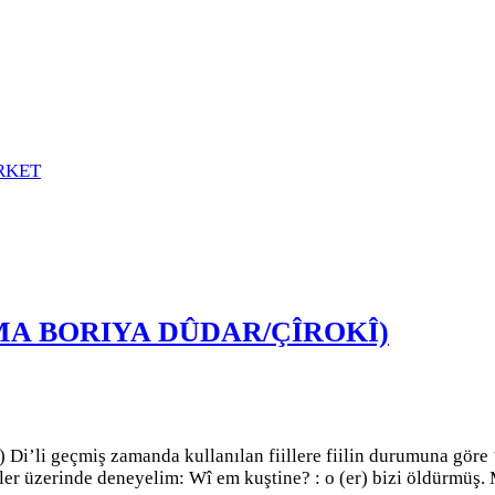
RKET
(DEMA BORIYA DÛDAR/ÇÎROKÎ)
iş zamanda kullanılan fiillere fiilin durumuna göre ‘iye’, 
ekler üzerinde deneyelim: Wî em kuştine? : o (er) bizi öldürmüş.