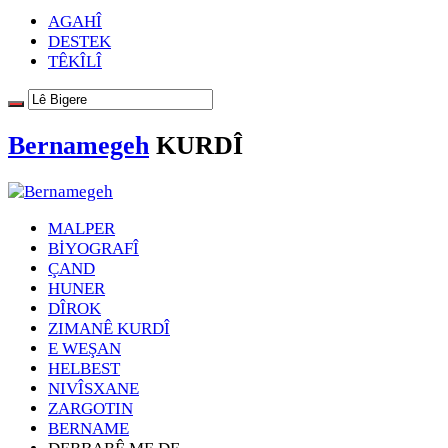
AGAHÎ
DESTEK
TÊKÎLÎ
Bernamegeh
KURDÎ
MALPER
BİYOGRAFÎ
ÇAND
HUNER
DÎROK
ZIMANÊ KURDÎ
E WEŞAN
HELBEST
NIVÎSXANE
ZARGOTIN
BERNAME