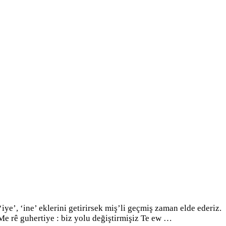
‘ine’ eklerini getirirsek miş’li geçmiş zaman elde ederiz.
 Me rê guhertiye : biz yolu değiştirmişiz Te ew …