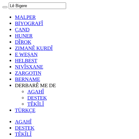
MALPER
BİYOGRAFÎ
ÇAND
HUNER
DÎROK
ZIMANÊ KURDÎ
E WEŞAN
HELBEST
NIVÎSXANE
ZARGOTIN
BERNAME
DERBARÊ ME DE
AGAHÎ
DESTEK
TÊKÎLÎ
TÜRKÇE
AGAHÎ
DESTEK
TÊKÎLÎ