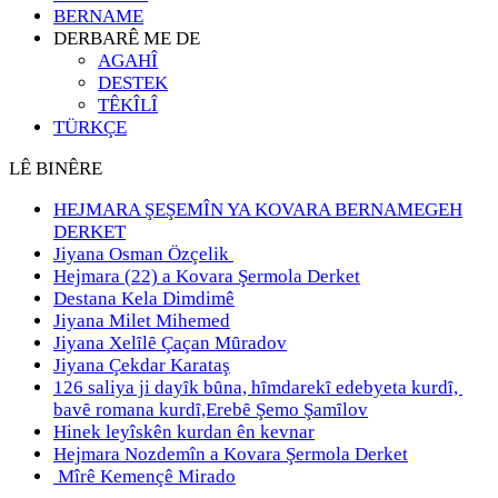
BERNAME
DERBARÊ ME DE
AGAHÎ
DESTEK
TÊKÎLÎ
TÜRKÇE
LÊ BINÊRE
HEJMARA ŞEŞEMÎN YA KOVARA BERNAMEGEH
DERKET
Jiyana Osman Özçelik
Hejmara (22) a Kovara Şermola Derket
Destana Kela Dimdimê
Jiyana Milet Mihemed
Jiyana Xelȋlȇ Çaçan Mȗradov
Jiyana Çekdar Karataş
126 saliya ji dayȋk bȗna, hȋmdarekȋ edebyeta kurdȋ,
bavȇ romana kurdȋ,Erebȇ Şemo Şamȋlov
Hinek leyîskên kurdan ên kevnar
Hejmara Nozdemîn a Kovara Şermola Derket
Mîrê Kemençê Mirado