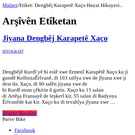
Malper
/
Etiket:
Dengbêj Karapetê Xaço Hayat Hikayesi..
Arşîvên Etîketan
Jiyana Dengbêj Karapetê Xaço
BİYOGRAFÎ
Dengbêjê Kurdî yê bi eslê xwe Ermenî Karapêtê Xaço ku ji
gundê KolhozaÊrîvanê, di 103 salîya xwe de jîyana xwe ji
dest da. Xaço, di 90 salên jiyana xwe de
bi Kurdî stran çêkirin û gotin. Xaço ku 15 salan
di Artêşa Fransayê de leşkerî kir, 55 salan di Radyoya
Êrîvanêde kar kir. Xaço ku di tevahîya jîyana xwe …
Zêdetir Bixwîne
Parve Bike
Facebook