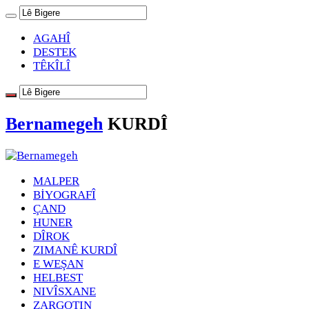
AGAHÎ
DESTEK
TÊKÎLÎ
Bernamegeh
KURDÎ
MALPER
BİYOGRAFÎ
ÇAND
HUNER
DÎROK
ZIMANÊ KURDÎ
E WEŞAN
HELBEST
NIVÎSXANE
ZARGOTIN