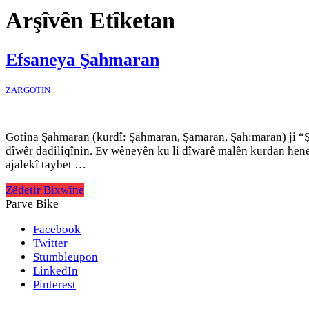
Arşîvên Etîketan
Efsaneya Şahmaran
ZARGOTIN
Gotina Şahmaran (kurdî: Şahmaran, Şamaran, Şah:maran) ji “Şa
dîwêr dadiliqînin. Ev wêneyên ku li dîwarê malên kurdan hene
ajalekî taybet …
Zêdetir Bixwîne
Parve Bike
Facebook
Twitter
Stumbleupon
LinkedIn
Pinterest