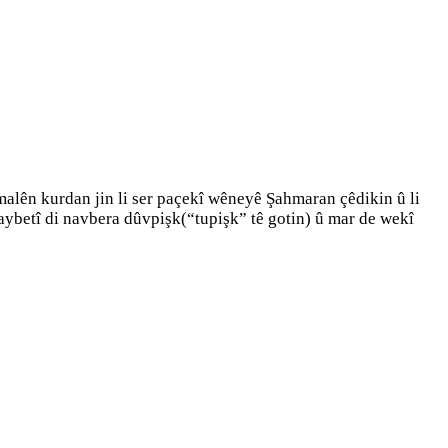
alên kurdan jin li ser paçekî wêneyê Şahmaran çêdikin û li
ybetî di navbera dûvpişk(“tupişk” tê gotin) û mar de wekî