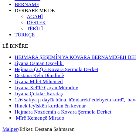
BERNAME
DERBARÊ ME DE
AGAHÎ
DESTEK
TÊKÎLÎ
TÜRKÇE
LÊ BINÊRE
HEJMARA ŞEŞEMÎN YA KOVARA BERNAMEGEH DE
Jiyana Osman Özçelik
Hejmara (22) a Kovara Şermola Derket
Destana Kela Dimdimê
Jiyana Milet Mihemed
Jiyana Xelȋlȇ Çaçan Mȗradov
Jiyana Çekdar Karataş
126 saliya ji dayȋk bȗna, hȋmdarekȋ edebyeta kurdȋ, b
Hinek leyîskên kurdan ên kevnar
Hejmara Nozdemîn a Kovara Şermola Derket
Mîrê Kemençê Mirado
Malper
/
Etiket:
Destana Şahmaran