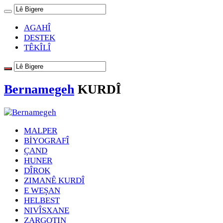
AGAHÎ
DESTEK
TÊKÎLÎ
Bernamegeh
KURDÎ
MALPER
BİYOGRAFÎ
ÇAND
HUNER
DÎROK
ZIMANÊ KURDÎ
E WEŞAN
HELBEST
NIVÎSXANE
ZARGOTIN