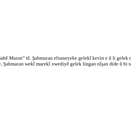
hê Maran” tê. Şahmaran efsaneyeke gelekî kevin e û li gelek m
, Şahmaran wekî marekî xwediyê gelek lingan nîşan dide û bi ta