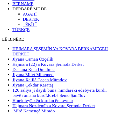
BERNAME
DERBARÊ ME DE
AGAHÎ
DESTEK
TÊKÎLÎ
TÜRKÇE
LÊ BINÊRE
HEJMARA ŞEŞEMÎN YA KOVARA BERNAMEGEH
DERKET
Jiyana Osman Özçelik
Hejmara (22) a Kovara Şermola Derket
Destana Kela Dimdimê
Jiyana Milet Mihemed
Jiyana Xelȋlȇ Çaçan Mȗradov
Jiyana Çekdar Karataş
126 saliya ji dayȋk bȗna, hȋmdarekȋ edebyeta kurdȋ,
bavȇ romana kurdȋ,Erebȇ Şemo Şamȋlov
Hinek leyîskên kurdan ên kevnar
Hejmara Nozdemîn a Kovara Şermola Derket
Mîrê Kemençê Mirado