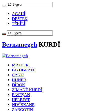
AGAHÎ
DESTEK
TÊKÎLÎ
Bernamegeh
KURDÎ
MALPER
BİYOGRAFÎ
ÇAND
HUNER
DÎROK
ZIMANÊ KURDÎ
E WEŞAN
HELBEST
NIVÎSXANE
ZARGOTIN