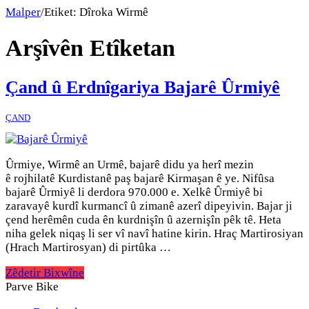
Malper
/
Etiket:
Dîroka Wirmê
Arşîvên Etîketan
Çand û Erdnîgariya Bajarê Ûrmiyê
ÇAND
Ûrmiye, Wirmê an Urmê, bajarê didu ya herî mezin
ê rojhilatê Kurdistanê paş bajarê Kirmaşan ê ye. Nifûsa
bajarê Ûrmiyê li derdora 970.000 e. Xelkê Ûrmiyê bi
zaravayê kurdî kurmancî û zimanê azerî dipeyivin. Bajar ji
çend herêmên cuda ên kurdnişîn û azernişîn pêk tê. Heta
niha gelek niqaş li ser vî navî hatine kirin. Hraç Martirosiyan
(Hrach Martirosyan) di pirtûka …
Zêdetir Bixwîne
Parve Bike