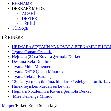
BERNAME
DERBARÊ ME DE
AGAHÎ
DESTEK
TÊKÎLÎ
TÜRKÇE
LÊ BINÊRE
HEJMARA ŞEŞEMÎN YA KOVARA BERNAMEGEH DE
Jiyana Osman Özçelik
Hejmara (22) a Kovara Şermola Derket
Destana Kela Dimdimê
Jiyana Milet Mihemed
Jiyana Xelȋlȇ Çaçan Mȗradov
Jiyana Çekdar Karataş
126 saliya ji dayȋk bȗna, hȋmdarekȋ edebyeta kurdȋ, b
Hinek leyîskên kurdan ên kevnar
Hejmara Nozdemîn a Kovara Şermola Derket
Mîrê Kemençê Mirado
Malper
/
Etiket:
Erdal Sîpan ki ye