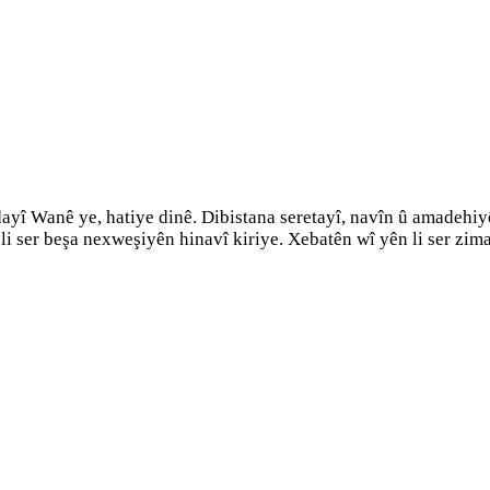
dayî Wanê ye, hatiye dinê. Dibistana seretayî, navîn û amadehi
li ser beşa nexweşiyên hinavî kiriye. Xebatên wî yên li ser z