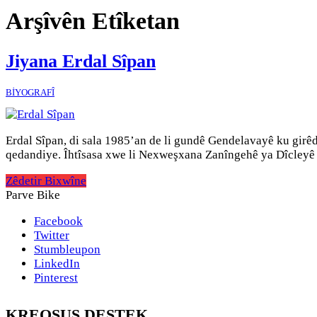
Arşîvên Etîketan
Jiyana Erdal Sîpan
BİYOGRAFÎ
Erdal Sîpan, di sala 1985’an de li gundê Gendelavayê ku girê
qedandiye. Îhtîsasa xwe li Nexweşxana Zanîngehê ya Dîcleyê 
Zêdetir Bixwîne
Parve Bike
Facebook
Twitter
Stumbleupon
LinkedIn
Pinterest
KREOSUS DESTEK