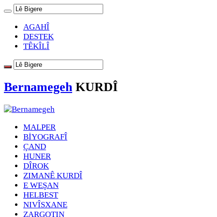
AGAHÎ
DESTEK
TÊKÎLÎ
Bernamegeh
KURDÎ
MALPER
BİYOGRAFÎ
ÇAND
HUNER
DÎROK
ZIMANÊ KURDÎ
E WEŞAN
HELBEST
NIVÎSXANE
ZARGOTIN