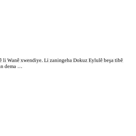
yê li Wanê xwendiye. Li zaningeha Dokuz Eylulê beşa tibê
iman dema …