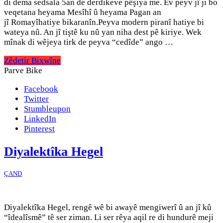
di dema sedsala 5an de derdikeve pêşiya me. Ev peyv jî ji bo
veqetana heyama Mesîhî û heyama Pagan an
jî Romayîhatiye bikaranîn.Peyva modern piranî hatiye bi
wateya nû. An jî tiştê ku nû yan niha dest pê kiriye. Wek
mînak di wêjeya tirk de peyva “cedîde” ango …
Zêdetir Bixwîne
Parve Bike
Facebook
Twitter
Stumbleupon
LinkedIn
Pinterest
Diyalektîka Hegel
ÇAND
Diyalektîka Hegel, rengê wê bi awayê mengiwerî û an jî kû
“îdealîsmê” tê ser ziman. Li ser rêya aqil re di hundurê meji