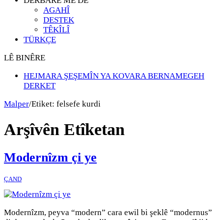
DERBARÊ ME DE
AGAHÎ
DESTEK
TÊKÎLÎ
TÜRKÇE
LÊ BINÊRE
HEJMARA ŞEŞEMÎN YA KOVARA BERNAMEGEH
DERKET
Malper
/
Etiket:
felsefe kurdi
Arşîvên Etîketan
Modernîzm çi ye
ÇAND
Modernîzm, peyva “modern” cara ewil bi şeklê “modernus”