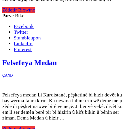
Zêdetir Bixwîne
Parve Bike
Facebook
Twitter
Stumbleupon
LinkedIn
Pinterest
Felsefeya Medan
ÇAND
Felsefeya medan Li Kurdistanê, pêşketinê bi hizir devêt ku
baş werina fahm kirin. Ku newina fahmkirin wê deme me ji
zêde di pêşketina xwe birê ve neçê. Ji ber vê yekê, divêt ku
em li ser demên berê pir bi hizirin û kifş bikin û bênin ser
ziman. Dema Medan û hizir …
Zêdetir Bixwîne