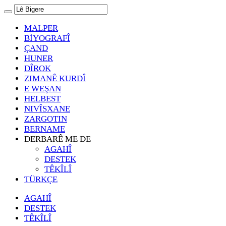
MALPER
BİYOGRAFÎ
ÇAND
HUNER
DÎROK
ZIMANÊ KURDÎ
E WEŞAN
HELBEST
NIVÎSXANE
ZARGOTIN
BERNAME
DERBARÊ ME DE
AGAHÎ
DESTEK
TÊKÎLÎ
TÜRKÇE
AGAHÎ
DESTEK
TÊKÎLÎ