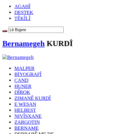
AGAHÎ
DESTEK
TÊKÎLÎ
Bernamegeh
KURDÎ
MALPER
BİYOGRAFÎ
ÇAND
HUNER
DÎROK
ZIMANÊ KURDÎ
E WEŞAN
HELBEST
NIVÎSXANE
ZARGOTIN
BERNAME