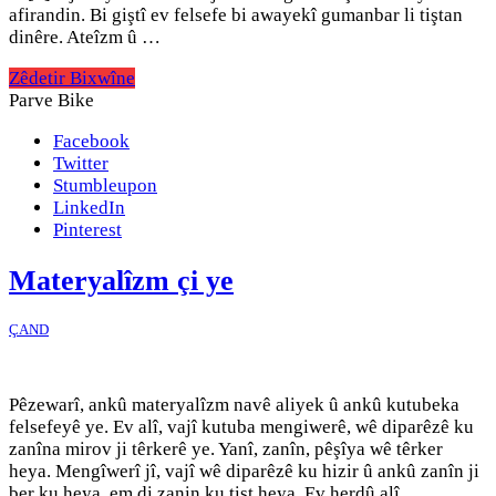
afirandin. Bi giştî ev felsefe bi awayekî gumanbar li tiştan
dinêre. Ateîzm û …
Zêdetir Bixwîne
Parve Bike
Facebook
Twitter
Stumbleupon
LinkedIn
Pinterest
Materyalîzm çi ye
ÇAND
Pêzewarî, ankû materyalîzm navê aliyek û ankû kutubeka
felsefeyê ye. Ev alî, vajî kutuba mengiwerê, wê diparêzê ku
zanîna mirov ji têrkerê ye. Yanî, zanîn, pêşîya wê têrker
heya. Mengîwerî jî, vajî wê diparêzê ku hizir û ankû zanîn ji
ber ku heya, em di zanin ku tişt heya. Ev herdû alî, …