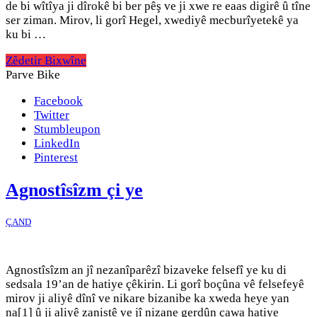
de bi wîtîya ji dîrokê bi ber pêş ve ji xwe re eaas digirê û tîne
ser ziman. Mirov, li gorî Hegel, xwediyê mecburîyetekê ya
ku bi …
Zêdetir Bixwîne
Parve Bike
Facebook
Twitter
Stumbleupon
LinkedIn
Pinterest
Agnostîsîzm çi ye
ÇAND
Agnostîsîzm an jî nezanîparêzî bizaveke felsefî ye ku di
sedsala 19’an de hatiye çêkirin. Li gorî boçûna vê felsefeyê
mirov ji aliyê dînî ve nikare bizanibe ka xweda heye yan
na[1] û ji aliyê zanistê ve jî nizane gerdûn çawa hatiye