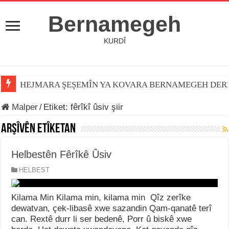
Bernamegeh
KURDÎ
HEJMARA ŞEŞEMÎN YA KOVARA BERNAMEGEH DER
Malper
/
Etiket:
fêrîkî ûsiv şiir
Arşîvên Etîketan
Helbestên Fêrîkê Ûsiv
HELBEST
Kilama Min Kilama min, kilama min Qîz zerîke
dewatvan, çek-libasê xwe sazandin Qam-qanatê terî
can. Rextê durr li ser bedenê, Porr û biskê xwe