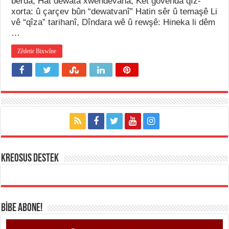
berda, Hat dewata xwendevana, Ket govenda qîz-
xorta: û çarçev bûn “dewatvanî” Hatin sêr û temaşê Li
vê “qîza” tarihanî, Dîndara wê û rewşê: Hineka li dêm
…
Zêdetir Bixwîne
KREOSUS DESTEK
BİBE ABONE!