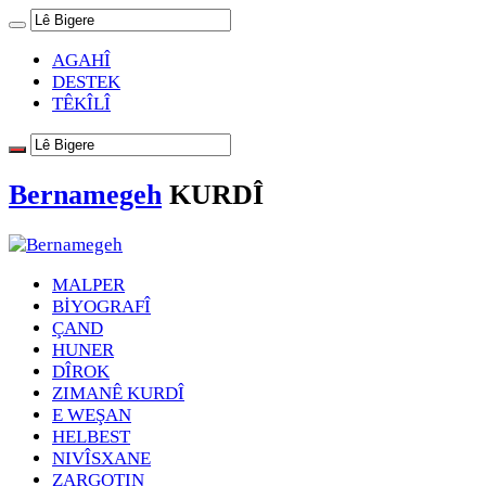
AGAHÎ
DESTEK
TÊKÎLÎ
Bernamegeh
KURDÎ
MALPER
BİYOGRAFÎ
ÇAND
HUNER
DÎROK
ZIMANÊ KURDÎ
E WEŞAN
HELBEST
NIVÎSXANE
ZARGOTIN