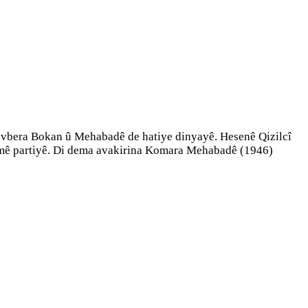
 navbera Bokan û Mehabadê de hatiye dinyayê. Hesenê Qizilcî
ndamê partiyê. Di dema avakirina Komara Mehabadê (1946)