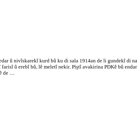
edar û nivîskarekî kurd bû ku di sala 1914an de li gundekî di
 farisî û erebî bû, lê meletî nekir. Piştî avakirina PDKê bû e
nê de …