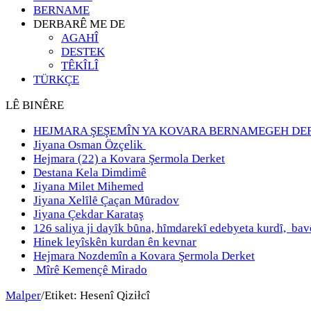
BERNAME
DERBARÊ ME DE
AGAHÎ
DESTEK
TÊKÎLÎ
TÜRKÇE
LÊ BINÊRE
HEJMARA ŞEŞEMÎN YA KOVARA BERNAMEGEH DE
Jiyana Osman Özçelik
Hejmara (22) a Kovara Şermola Derket
Destana Kela Dimdimê
Jiyana Milet Mihemed
Jiyana Xelȋlȇ Çaçan Mȗradov
Jiyana Çekdar Karataş
126 saliya ji dayȋk bȗna, hȋmdarekȋ edebyeta kurdȋ, b
Hinek leyîskên kurdan ên kevnar
Hejmara Nozdemîn a Kovara Şermola Derket
Mîrê Kemençê Mirado
Malper
/
Etiket:
Hesenî Qiziłcî