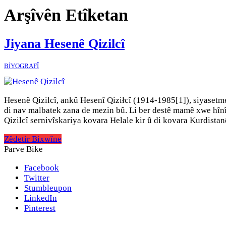
Arşîvên Etîketan
Jiyana Hesenê Qizilcî
BİYOGRAFÎ
Hesenê Qizilcî, ankû Hesenî Qiziłcî (1914-1985[1]), siyasetm
di nav malbatek zana de mezin bû. Li ber destê mamê xwe hînî
Qizilcî sernivîskariya kovara Helale kir û di kovara Kurdista
Zêdetir Bixwîne
Parve Bike
Facebook
Twitter
Stumbleupon
LinkedIn
Pinterest