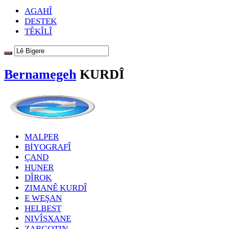
AGAHÎ
DESTEK
TÊKÎLÎ
Bernamegeh
KURDÎ
MALPER
BİYOGRAFÎ
ÇAND
HUNER
DÎROK
ZIMANÊ KURDÎ
E WEŞAN
HELBEST
NIVÎSXANE
ZARGOTIN