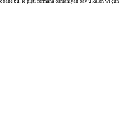
Kobanê bû, lê piştî fermana osmaniyan bav û kalên wi çûn