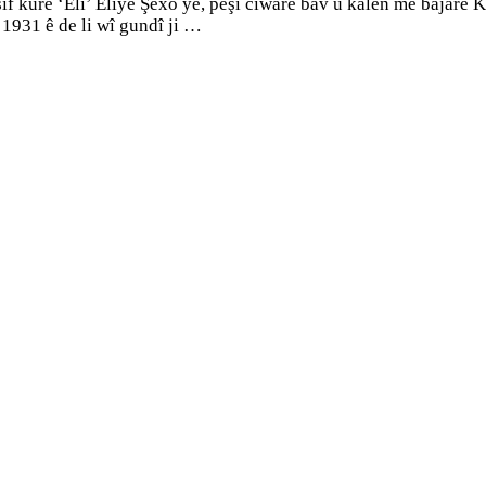
f kurê ‘Elî’ Eliyê Şêxo ye, pêşî cîwarê bav û kalên me bajarê 
 1931 ê de li wî gundî ji …