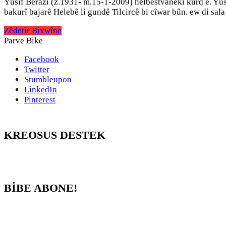
Yûsif Berazî (z.1931- m.15-1-2009) helbestvanekî kurd e. Yûsi
bakurî bajarê Helebê li gundê Tilcircê bi cîwar bûn. ew di sala
Zêdetir Bixwîne
Parve Bike
Facebook
Twitter
Stumbleupon
LinkedIn
Pinterest
KREOSUS DESTEK
BİBE ABONE!