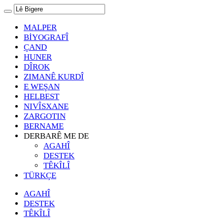
MALPER
BİYOGRAFÎ
ÇAND
HUNER
DÎROK
ZIMANÊ KURDÎ
E WEŞAN
HELBEST
NIVÎSXANE
ZARGOTIN
BERNAME
DERBARÊ ME DE
AGAHÎ
DESTEK
TÊKÎLÎ
TÜRKÇE
AGAHÎ
DESTEK
TÊKÎLÎ