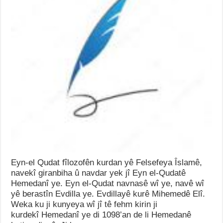
Eyn-el Qudat fîlozofên kurdan yê Felsefeya Îslamê,
navekî giranbiha û navdar yek jî Eyn el-Qudatê
Hemedanî ye. Eyn el-Qudat navnasê wî ye, navê wî
yê berastîn Evdilla ye. Evdillayê kurê Mihemedê Elî.
Weka ku ji kunyeya wî jî tê fehm kirin ji
kurdekî Hemedanî ye di 1098’an de li Hemedanê