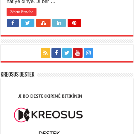
hatiye dinyê. Ji ber …
Zêdetir Bixwîne
KREOSUS DESTEK