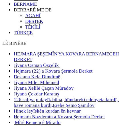
BERNAME
DERBARÊ ME DE
AGAHÎ
DESTEK
TÊKÎLÎ
TÜRKÇE
LÊ BINÊRE
HEJMARA ŞEŞEMÎN YA KOVARA BERNAMEGEH
DERKET
Jiyana Osman Özçelik
Hejmara (22) a Kovara Şermola Derket
Destana Kela Dimdimê
Jiyana Milet Mihemed
Jiyana Xelȋlȇ Çaçan Mȗradov
Jiyana Çekdar Karataş
126 saliya ji dayȋk bȗna, hȋmdarekȋ edebyeta kurdȋ,
bavȇ romana kurdȋ,Erebȇ Şemo Şamȋlov
Hinek leyîskên kurdan ên kevnar
Hejmara Nozdemîn a Kovara Şermola Derket
Mîrê Kemençê Mirado