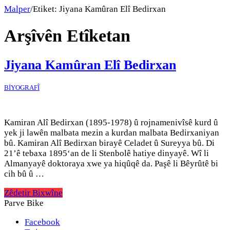
Malper
/
Etiket:
Jiyana Kamûran Elî Bedirxan
Arşîvên Etîketan
Jiyana Kamûran Elî Bedirxan
BİYOGRAFÎ
Kamiran Alî Bedirxan (1895-1978) û rojnamenivîsê kurd û
yek ji lawên malbata mezin a kurdan malbata Bedirxaniyan
bû. Kamiran Alî Bedirxan birayê Celadet û Sureyya bû. Di
21’ê tebaxa 1895‘an de li Stenbolê hatiye dinyayê. Wî li
Almanyayê doktoraya xwe ya hiqûqê da. Paşê li Bêyrûtê bi
cih bû û …
Zêdetir Bixwîne
Parve Bike
Facebook