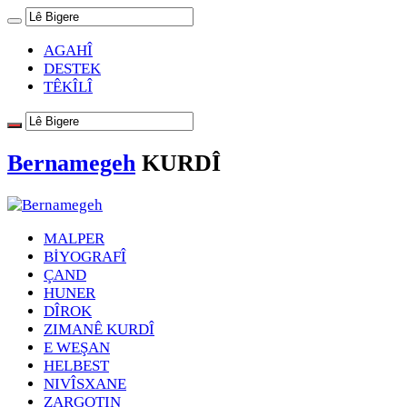
AGAHÎ
DESTEK
TÊKÎLÎ
Bernamegeh
KURDÎ
MALPER
BİYOGRAFÎ
ÇAND
HUNER
DÎROK
ZIMANÊ KURDÎ
E WEŞAN
HELBEST
NIVÎSXANE
ZARGOTIN