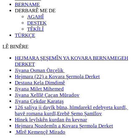
BERNAME
DERBARÊ ME DE
AGAHÎ
DESTEK
TÊKÎLÎ
TÜRKÇE
LÊ BINÊRE
HEJMARA ŞEŞEMÎN YA KOVARA BERNAMEGEH
DERKET
Jiyana Osman Özçelik
Hejmara (22) a Kovara Şermola Derket
Destana Kela Dimdimê
Jiyana Milet Mihemed
Jiyana Xelȋlȇ Çaçan Mȗradov
Jiyana Çekdar Karataş
126 saliya ji dayȋk bȗna, hȋmdarekȋ edebyeta kurdȋ,
bavȇ romana kurdȋ,Erebȇ Şemo Şamȋlov
Hinek leyîskên kurdan ên kevnar
Hejmara Nozdemîn a Kovara Şermola Derket
Mîrê Kemençê Mirado