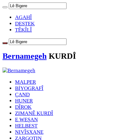
AGAHÎ
DESTEK
TÊKÎLÎ
Bernamegeh
KURDÎ
MALPER
BİYOGRAFÎ
ÇAND
HUNER
DÎROK
ZIMANÊ KURDÎ
E WEŞAN
HELBEST
NIVÎSXANE
ZARGOTIN