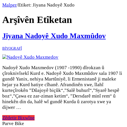
Malper
/
Etiket:
Jiyana Nadoyê Xudo
Arşîvên Etîketan
Jiyana Nadoyê Xudo Maxmûdov
BİYOGRAFÎ
Nadoyê Xudo Maxmedov (1907 -1990) dîrokzan û
çîroknivîsekî Kurd e. Nadoyê Xudo Maxmûdov sala 1907 li
gundê Yanix, nehiya Martûniyê, li Ermenistanê ji maleke
hejar ya Kurd hatiye cîhanê. Afrandinên xwe, îlahî
kurteçîrokên ”Dûajoyê biçûk“,”Salê buhurî“,”Syarê hespê
boz“,”Çawa ez zar-ziman ketim“, ”Dersdarê minî rem“ û
hinekên din da, halê wî gundê Kurda û zarotya xwe ya
dijwer …
Zêdetir Bixwîne
Parve Bike