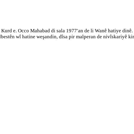
urd e. Occo Mahabad di sala 1977′an de li Wanê hatiye dinê. P
bestên wî hatine weşandin, dîsa pir malperan de nivîskariyê ki