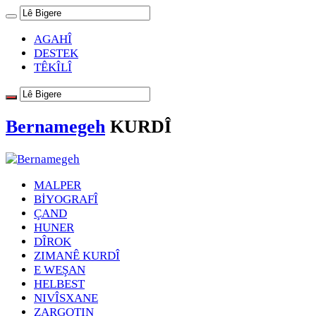
AGAHÎ
DESTEK
TÊKÎLÎ
Bernamegeh
KURDÎ
MALPER
BİYOGRAFÎ
ÇAND
HUNER
DÎROK
ZIMANÊ KURDÎ
E WEŞAN
HELBEST
NIVÎSXANE
ZARGOTIN