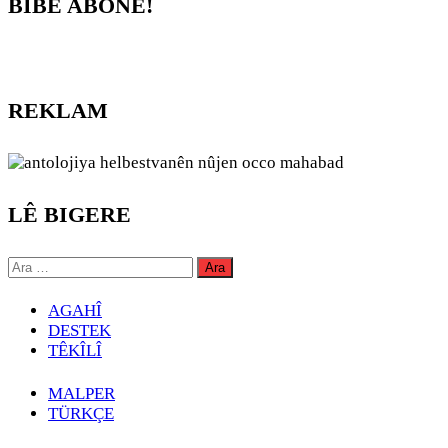
BİBE ABONE!
REKLAM
LÊ BIGERE
Arama:
AGAHÎ
DESTEK
TÊKÎLÎ
MALPER
TÜRKÇE