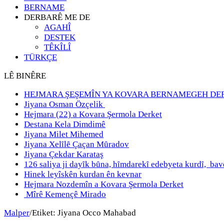
BERNAME
DERBARÊ ME DE
AGAHÎ
DESTEK
TÊKÎLÎ
TÜRKÇE
LÊ BINÊRE
HEJMARA ŞEŞEMÎN YA KOVARA BERNAMEGEH DE
Jiyana Osman Özçelik
Hejmara (22) a Kovara Şermola Derket
Destana Kela Dimdimê
Jiyana Milet Mihemed
Jiyana Xelȋlȇ Çaçan Mȗradov
Jiyana Çekdar Karataş
126 saliya ji dayȋk bȗna, hȋmdarekȋ edebyeta kurdȋ, b
Hinek leyîskên kurdan ên kevnar
Hejmara Nozdemîn a Kovara Şermola Derket
Mîrê Kemençê Mirado
Malper
/
Etiket:
Jiyana Occo Mahabad