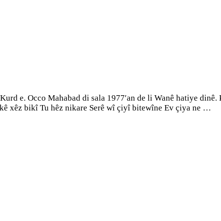
urd e. Occo Mahabad di sala 1977′an de li Wanê hatiye dinê. Pi
kê xêz bikî Tu hêz nikare Serê wî çiyî bitewîne Ev çiya ne …