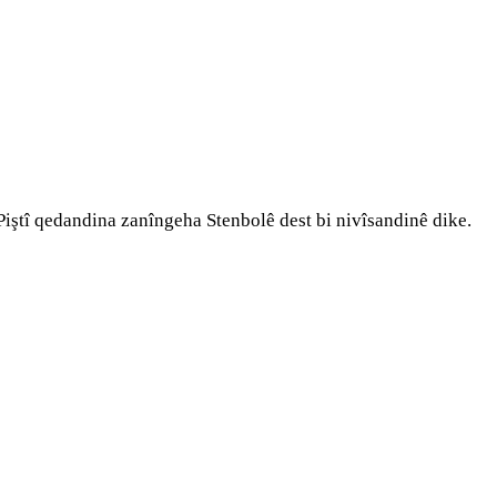
ştî qedandina zanîngeha Stenbolê dest bi nivîsandinê dike.