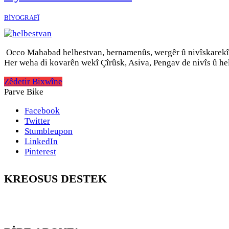
BİYOGRAFÎ
Occo Mahabad helbestvan, bernamenûs, wergêr û nivîskarekî K
Her weha di kovarên wekî Çîrûsk, Asiva, Pengav de nivîs û hel
Zêdetir Bixwîne
Parve Bike
Facebook
Twitter
Stumbleupon
LinkedIn
Pinterest
KREOSUS DESTEK