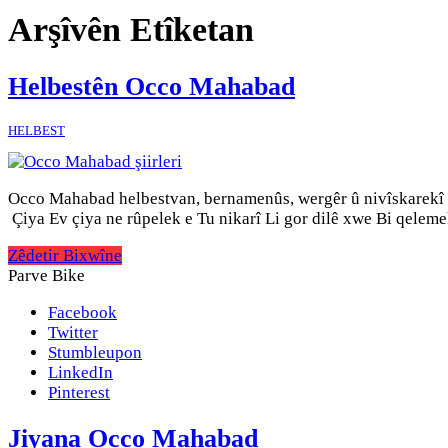
Arşîvên Etîketan
Helbestên Occo Mahabad
HELBEST
Occo Mahabad helbestvan, bernamenûs, wergêr û nivîskarekî K
Çiya Ev çiya ne rûpelek e Tu nikarî Li gor dilê xwe Bi qeleme
Zêdetir Bixwîne
Parve Bike
Facebook
Twitter
Stumbleupon
LinkedIn
Pinterest
Jiyana Occo Mahabad