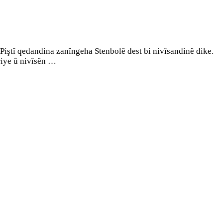
iştî qedandina zanîngeha Stenbolê dest bi nivîsandinê dike.
riye û nivîsên …