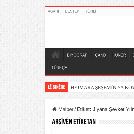
AGAHÎ
DESTEK
TÊKÎLÎ
BİYOGRAFÎ
ÇAND
HUNER
TÜRKÇE
LÊ BINÊRE
HEJMARA ŞEŞEMÎN YA K
Malper
/
Etiket:
Jiyana Şevket Yı
Arşîvên Etîketan