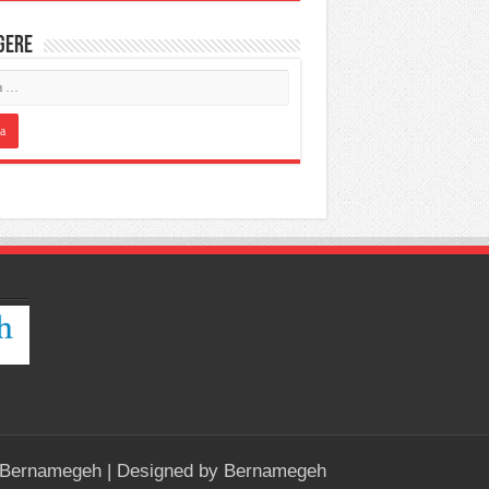
IGERE
Bernamegeh
| Designed by
Bernamegeh