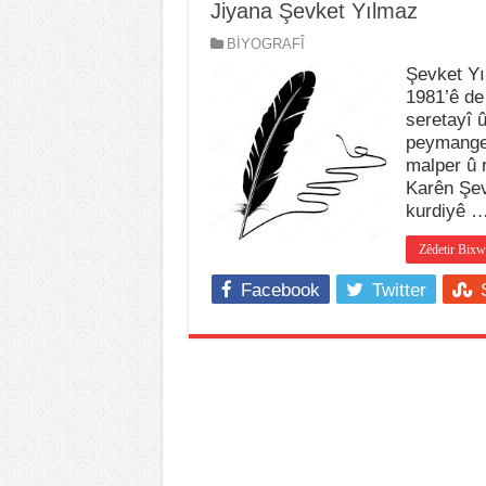
Jiyana Şevket Yılmaz
BİYOGRAFÎ
Şevket Yı
1981’ê de
seretayî 
peymangeh
malper û 
Karên Şev
kurdiyê 
Zêdetir Bixw
Facebook
Twitter