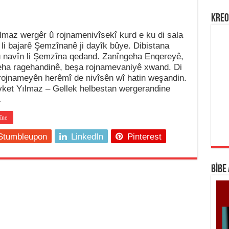
KREO
lmaz wergêr û rojnamenivîsekî kurd e ku di sala
 li bajarê Şemzînanê ji dayîk bûye. Dibistana
û navîn li Şemzîna qedand. Zanîngeha Enqereyê,
a ragehandinê, beşa rojnamevaniyê xwand. Di
rojnameyên herêmî de nivîsên wî hatin weşandin.
ket Yılmaz – Gellek helbestan wergerandine
…
îne
Stumbleupon
LinkedIn
Pinterest
BİBE