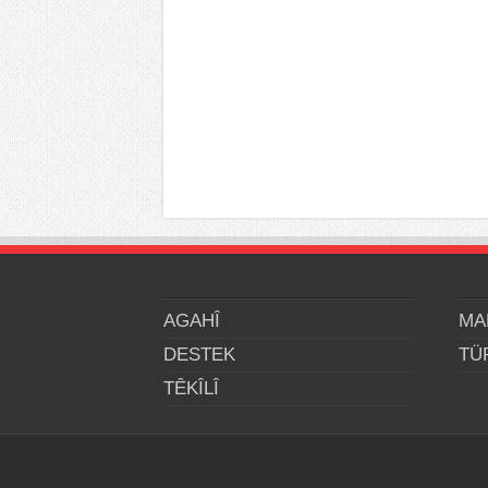
AGAHÎ
MA
DESTEK
TÜ
TÊKÎLÎ