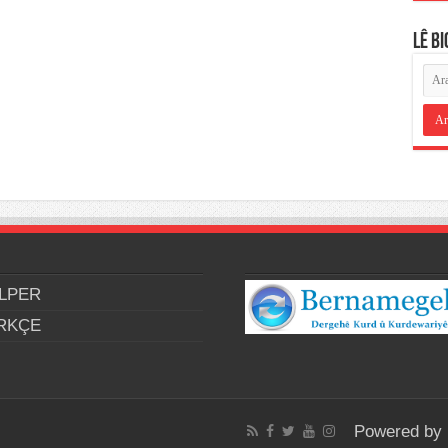
LÊ B
LPER
RKÇE
Powered by