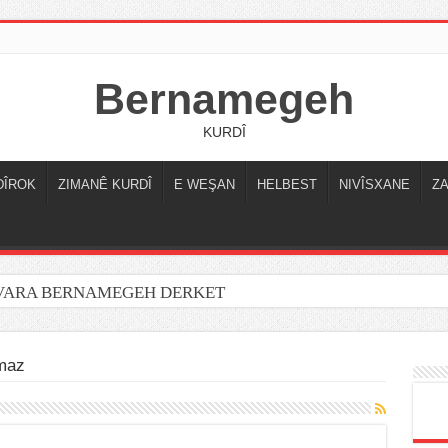
Bernamegeh
KURDÎ
DÎROK
ZIMANÊ KURDÎ
E WEŞAN
HELBEST
NIVÎSXANE
Z
OVARA BERNAMEGEH DERKET
lmaz