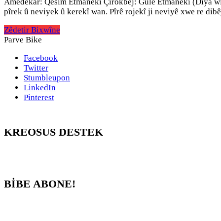
Amedekar: Qesîm Etmanekî Çîrokbêj: Gulê Etmanekî (Diya wî) C
pîrek û neviyek û kerekî wan. Pîrê rojekî ji neviyê xwe re dib
Zêdetir Bixwîne
Parve Bike
Facebook
Twitter
Stumbleupon
LinkedIn
Pinterest
KREOSUS DESTEK
BİBE ABONE!