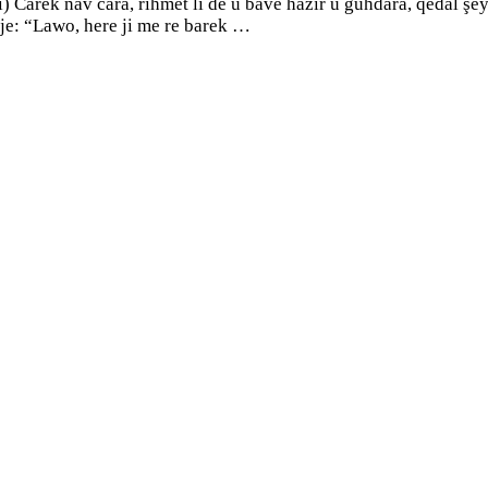
arek nav cara, rihmet li dê û bavê hazir û guhdara, qedal şeyt
êje: “Lawo, here ji me re barek …