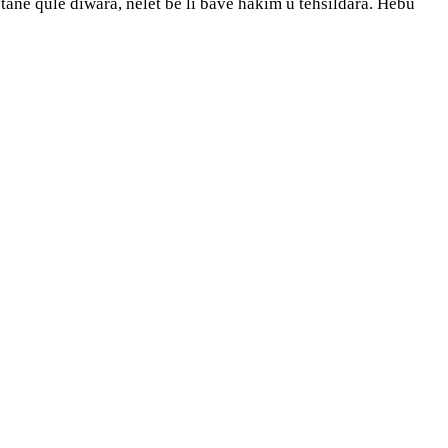
anê qûlê dîwara, nelet bê li bavê hakim û tehsîldara. Hebû