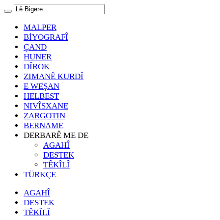
MALPER
BİYOGRAFÎ
ÇAND
HUNER
DÎROK
ZIMANÊ KURDÎ
E WEŞAN
HELBEST
NIVÎSXANE
ZARGOTIN
BERNAME
DERBARÊ ME DE
AGAHÎ
DESTEK
TÊKÎLÎ
TÜRKÇE
AGAHÎ
DESTEK
TÊKÎLÎ