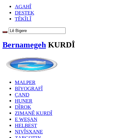
AGAHÎ
DESTEK
TÊKÎLÎ
Bernamegeh
KURDÎ
MALPER
BİYOGRAFÎ
ÇAND
HUNER
DÎROK
ZIMANÊ KURDÎ
E WEŞAN
HELBEST
NIVÎSXANE
ZARGOTIN