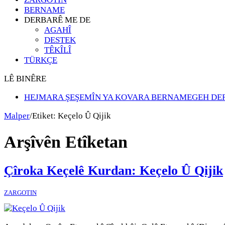
BERNAME
DERBARÊ ME DE
AGAHÎ
DESTEK
TÊKÎLÎ
TÜRKÇE
LÊ BINÊRE
HEJMARA ŞEŞEMÎN YA KOVARA BERNAMEGEH DE
Malper
/
Etiket:
Keçelo Û Qijik
Arşîvên Etîketan
Çîroka Keçelê Kurdan: Keçelo Û Qijik
ZARGOTIN