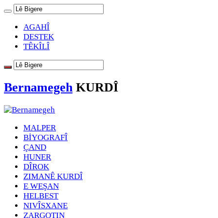
AGAHÎ
DESTEK
TÊKÎLÎ
Bernamegeh
KURDÎ
MALPER
BİYOGRAFÎ
ÇAND
HUNER
DÎROK
ZIMANÊ KURDÎ
E WEŞAN
HELBEST
NIVÎSXANE
ZARGOTIN