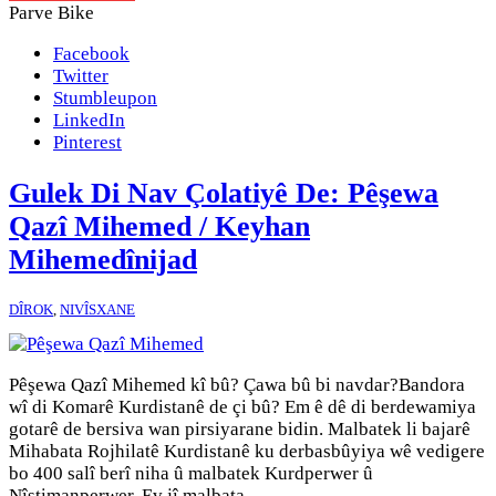
Parve Bike
Facebook
Twitter
Stumbleupon
LinkedIn
Pinterest
Gulek Di Nav Çolatiyê De: Pêşewa
Qazî Mihemed / Keyhan
Mihemedînijad
DÎROK
,
NIVÎSXANE
Pêşewa Qazî Mihemed kî bû? Çawa bû bi navdar?Bandora
wî di Komarê Kurdistanê de çi bû? Em ê dê di berdewamiya
gotarê de bersiva wan pirsiyarane bidin. Malbatek li bajarê
Mihabata Rojhilatê Kurdistanê ku derbasbûyiya wê vedigere
bo 400 salî berî niha û malbatek Kurdperwer û
Nîştimanperwer. Ev jî malbata …