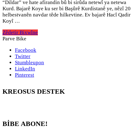
“Dildar” ve hate afirandin bû bi sirûda netewî ya netewa
Kurd. Bajarê Koye ku ser bi Başûrê Kurdistanê ye, nêzî 20
helbestvanên navdar têde hilkevtine. Ev bajarê Hacî Qadir
Koyî …
Zêdetir Bixwîne
Parve Bike
Facebook
Twitter
Stumbleupon
LinkedIn
Pinterest
KREOSUS DESTEK
BİBE ABONE!