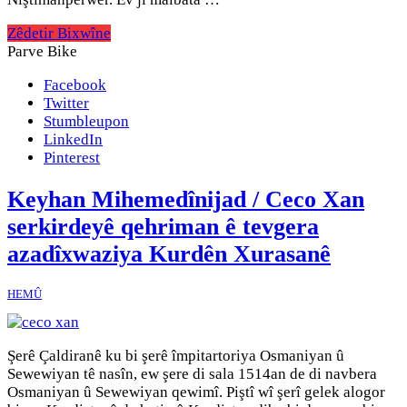
Zêdetir Bixwîne
Parve Bike
Facebook
Twitter
Stumbleupon
LinkedIn
Pinterest
Keyhan Mihemedînijad / Ceco Xan
serkirdeyê qehriman ê tevgera
azadîxwaziya Kurdên Xurasanê
HEMÛ
Şerê Çaldiranê ku bi şerê împitartoriya Osmaniyan û
Sewewiyan tê nasîn, ew şere di sala 1514an de di navbera
Osmaniyan û Sewewiyan qewimî. Piştî wî şerî gelek alogor