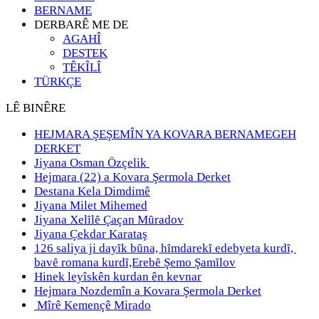
BERNAME
DERBARÊ ME DE
AGAHÎ
DESTEK
TÊKÎLÎ
TÜRKÇE
LÊ BINÊRE
HEJMARA ŞEŞEMÎN YA KOVARA BERNAMEGEH
DERKET
Jiyana Osman Özçelik
Hejmara (22) a Kovara Şermola Derket
Destana Kela Dimdimê
Jiyana Milet Mihemed
Jiyana Xelȋlȇ Çaçan Mȗradov
Jiyana Çekdar Karataş
126 saliya ji dayȋk bȗna, hȋmdarekȋ edebyeta kurdȋ,
bavȇ romana kurdȋ,Erebȇ Şemo Şamȋlov
Hinek leyîskên kurdan ên kevnar
Hejmara Nozdemîn a Kovara Şermola Derket
Mîrê Kemençê Mirado