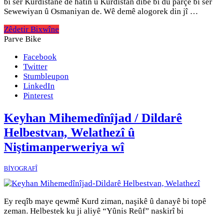
bi ser Kurdistanê de hatin û Kurdistan dibe bi du parçe bi ser
Sewewiyan û Osmaniyan de. Wê demê alogorek din jî …
Zêdetir Bixwîne
Parve Bike
Facebook
Twitter
Stumbleupon
LinkedIn
Pinterest
Keyhan Mihemedînîjad / Dildarê
Helbestvan, Welathezî û
Niştimanperweriya wî
BİYOGRAFÎ
Ey reqîb maye qewmê Kurd ziman, naşikê û danayê bi topê
zeman. Helbestek ku ji aliyê “Yûnis Reûf” naskirî bi