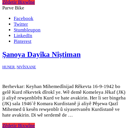
Zêdetir Bixwîne
Parve Bike
Facebook
Twitter
Stumbleupon
LinkedIn
Pinterest
Şanoya Dayîka Nîştiman
HUNER
,
NIVÎSXANE
Berhevkar: Keyhan Mihemedînijad Rêkevta 16-9-1942 bo
gelê Kurd rêkevtek dîrokî ye. Wê demê Komeleya Jêkaf (JK)
ji aliyê rewşenbîrên Kurd ve hate avakirin. Her li ser bingeha
(JK) sala 1946`ê Komara Kurdistanê ji aliyê Pêşewa Qazî
Mihemed û kesên rewşenbîr û siyasetvanên Kurdistanê ve
hate avakirin. Di wê serdemê de …
Zêdetir Bixwîne