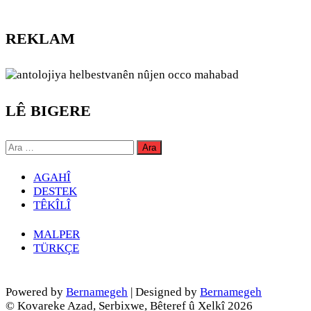
REKLAM
LÊ BIGERE
Arama:
AGAHÎ
DESTEK
TÊKÎLÎ
MALPER
TÜRKÇE
Powered by
Bernamegeh
| Designed by
Bernamegeh
© Kovareke Azad, Serbixwe, Bêteref û Xelkî 2026