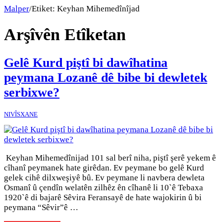
Malper
/
Etiket:
Keyhan Mihemedînîjad
Arşîvên Etîketan
Gelê Kurd piştî bi dawîhatina
peymana Lozanê dê bibe bi dewletek
serbixwe?
NIVÎSXANE
Keyhan Mihemedînijad 101 sal berî niha, piştî şerê yekem ê
cîhanî peymanek hate girêdan. Ev peymane bo gelê Kurd
gelek cihê dilxweşiyê bû. Ev peymane li navbera dewleta
Osmanî û çendîn welatên zilhêz ên cîhanê li 10`ê Tebaxa
1920`ê di bajarê Sêvira Feransayê de hate wajokirin û bi
peymana “Sêvir”ê …