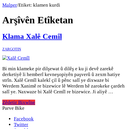
Malper
/
Etiket:
klamen kurdi
Arşîvên Etîketan
Klama Xalê Cemîl
ZARGOTIN
Bi min klameke pir dilşewat û dilêş e ku ji devê zarekê
derketiyê li hemberî kevneşopiyên paşverû û zexm hatiye
strîn. Xalê Cemîl kalekî çil û pênc salî ye dixwaze bi
Werdem Xanimê re bizewice lê Werdem hê zarokeke çardeh
salî ye. Naxwaze bi Xalê Cemîl re bizewice. Ji aliyê …
Zêdetir Bixwîne
Parve Bike
Facebook
Twitter