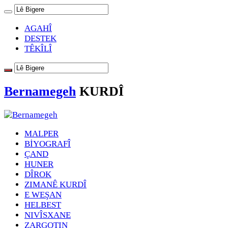
AGAHÎ
DESTEK
TÊKÎLÎ
Bernamegeh
KURDÎ
MALPER
BİYOGRAFÎ
ÇAND
HUNER
DÎROK
ZIMANÊ KURDÎ
E WEŞAN
HELBEST
NIVÎSXANE
ZARGOTIN