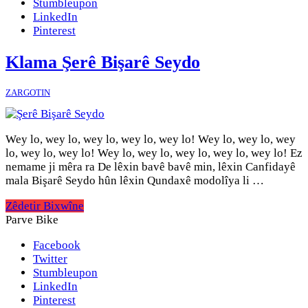
Stumbleupon
LinkedIn
Pinterest
Klama Şerê Bişarê Seydo
ZARGOTIN
Wey lo, wey lo, wey lo, wey lo, wey lo! Wey lo, wey lo, wey
lo, wey lo, wey lo! Wey lo, wey lo, wey lo, wey lo, wey lo! Ez
nemame ji mêra ra De lêxin bavê bavê min, lêxin Canfidayê
mala Bişarê Seydo hûn lêxin Qundaxê modolîya li …
Zêdetir Bixwîne
Parve Bike
Facebook
Twitter
Stumbleupon
LinkedIn
Pinterest