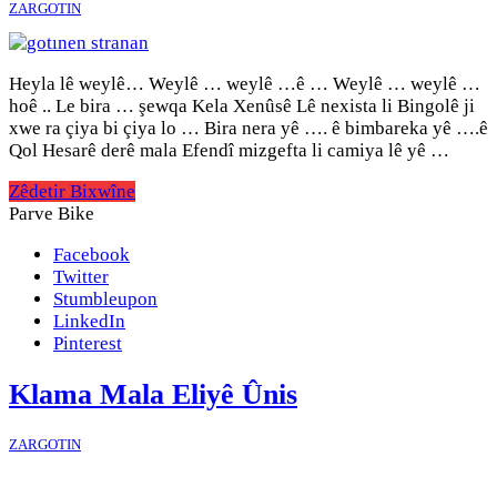
ZARGOTIN
Heyla lê weylê… Weylê … weylê …ê … Weylê … weylê …
hoê .. Le bira … şewqa Kela Xenûsê Lê nexista li Bingolê ji
xwe ra çiya bi çiya lo … Bira nera yê …. ê bimbareka yê ….ê
Qol Hesarê derê mala Efendî mizgefta li camiya lê yê …
Zêdetir Bixwîne
Parve Bike
Facebook
Twitter
Stumbleupon
LinkedIn
Pinterest
Klama Mala Eliyê Ûnis
ZARGOTIN