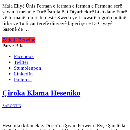
Mala Eliyê Ûnis Ferman e ferman e ferman e Fermana serê
şêxan û melan e Darê Îstiqlalê li Diyarbekirê bi cî dane Emrê
vê fermanê li jorê bi destê Xweda ye Li xwarê li gorî qanûnê
tirka ye Tu li çar terefê dinyayê bigerî şer e Di Çiyayê
Sasonê de …
Zêdetir Bixwîne
Parve Bike
Facebook
Twitter
Stumbleupon
LinkedIn
Pinterest
Çîroka Klama Hesenîko
ZARGOTIN
Heseniko kilamek e. Di serîda Şivan Perwer û Eyşe Şan têda