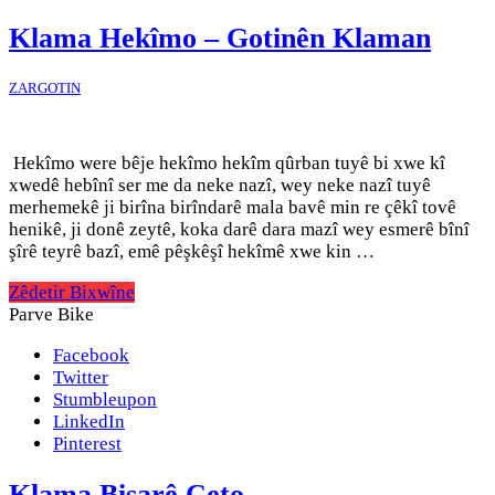
Klama Hekîmo – Gotinên Klaman
ZARGOTIN
Hekîmo were bêje hekîmo hekîm qûrban tuyê bi xwe kî
xwedê hebînî ser me da neke nazî, wey neke nazî tuyê
merhemekê ji birîna birîndarê mala bavê min re çêkî tovê
henikê, ji donê zeytê, koka darê dara mazî wey esmerê bînî
şîrê teyrê bazî, emê pêşkêşî hekîmê xwe kin …
Zêdetir Bixwîne
Parve Bike
Facebook
Twitter
Stumbleupon
LinkedIn
Pinterest
Klama Bişarê Çeto