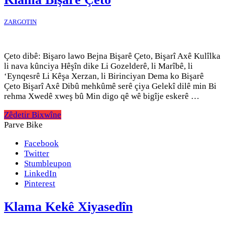
ZARGOTIN
Çeto dibê: Bişaro lawo Bejna Bişarê Çeto, Bişarî Axê Kulîlka
li nava kûnciya Hêşîn dike Li Gozelderê, li Marîbê, li
‘Eynqesrê Li Kêşa Xerzan, li Birinciyan Dema ko Bişarê
Çeto Bişarî Axê Dibû mehkûmê serê çiya Gelekî dilê min Bi
rehma Xwedê xweş bû Min digo qê wê bigîje eskerê …
Zêdetir Bixwîne
Parve Bike
Facebook
Twitter
Stumbleupon
LinkedIn
Pinterest
Klama Kekê Xiyasedîn