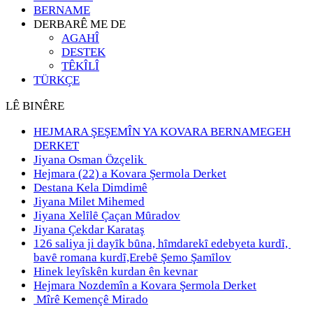
BERNAME
DERBARÊ ME DE
AGAHÎ
DESTEK
TÊKÎLÎ
TÜRKÇE
LÊ BINÊRE
HEJMARA ŞEŞEMÎN YA KOVARA BERNAMEGEH
DERKET
Jiyana Osman Özçelik
Hejmara (22) a Kovara Şermola Derket
Destana Kela Dimdimê
Jiyana Milet Mihemed
Jiyana Xelȋlȇ Çaçan Mȗradov
Jiyana Çekdar Karataş
126 saliya ji dayȋk bȗna, hȋmdarekȋ edebyeta kurdȋ,
bavȇ romana kurdȋ,Erebȇ Şemo Şamȋlov
Hinek leyîskên kurdan ên kevnar
Hejmara Nozdemîn a Kovara Şermola Derket
Mîrê Kemençê Mirado