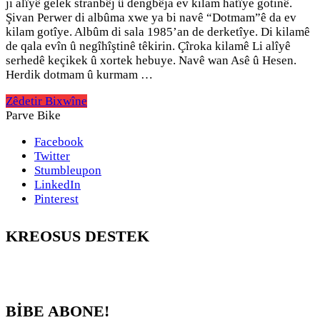
ji alîyê gelek stranbêj û dengbêja ev kilam hatîye gotinê.
Şivan Perwer di albûma xwe ya bi navê “Dotmam”ê da ev
kilam gotîye. Albûm di sala 1985’an de derketîye. Di kilamê
de qala evîn û negîhîştinê têkirin. Çîroka kilamê Li alîyê
serhedê keçikek û xortek hebuye. Navê wan Asê û Hesen.
Herdik dotmam û kurmam …
Zêdetir Bixwîne
Parve Bike
Facebook
Twitter
Stumbleupon
LinkedIn
Pinterest
KREOSUS DESTEK
BİBE ABONE!