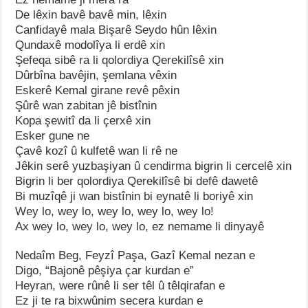
De lêxin bavê bavê min, lêxin
Canfidayê mala Bişarê Seydo hûn lêxin
Qundaxê modolîya li erdê xin
Şefeqa sibê ra li qolordiya Qerekilîsê xin
Dûrbîna bavêjin, şemlana vêxin
Eskerê Kemal girane revê pêxin
Şûrê wan zabitan jê bistînin
Kopa şewitî da li çerxê xin
Esker gune ne
Çavê kozî û kulfetê wan li rê ne
Jêkin serê yuzbaşiyan û cendirma bigrin li cercelê xin
Bigrin li ber qolordiya Qerekilîsê bi defê dawetê
Bi muzîqê ji wan bistînin bi eynatê li boriyê xin
Wey lo, wey lo, wey lo, wey lo, wey lo!
Ax wey lo, wey lo, wey lo, ez nemame li dinyayê
Nedaîm Beg, Feyzî Paşa, Gazî Kemal nezan e
Digo, “Bajonê pêşiya çar kurdan e”
Heyran, were rûnê li ser têl û têlqirafan e
Ez ji te ra bixwûnim secera kurdan e