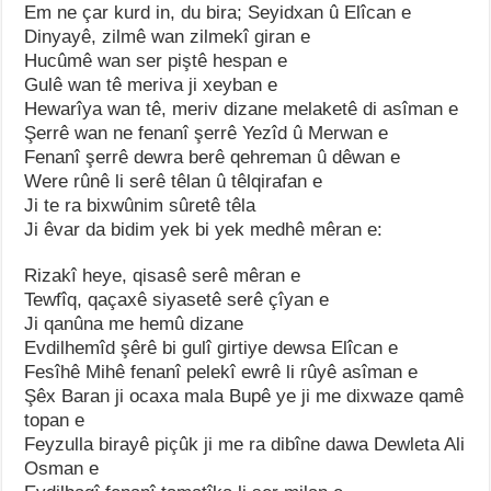
Em ne çar kurd in, du bira; Seyidxan û Elîcan e
Dinyayê, zilmê wan zilmekî giran e
Hucûmê wan ser piştê hespan e
Gulê wan tê meriva ji xeyban e
Hewarîya wan tê, meriv dizane melaketê di asîman e
Şerrê wan ne fenanî şerrê Yezîd û Merwan e
Fenanî şerrê dewra berê qehreman û dêwan e
Were rûnê li serê têlan û têlqirafan e
Ji te ra bixwûnim sûretê têla
Ji êvar da bidim yek bi yek medhê mêran e:
Rizakî heye, qisasê serê mêran e
Tewfîq, qaçaxê siyasetê serê çîyan e
Ji qanûna me hemû dizane
Evdilhemîd şêrê bi gulî girtiye dewsa Elîcan e
Fesîhê Mihê fenanî pelekî ewrê li rûyê asîman e
Şêx Baran ji ocaxa mala Bupê ye ji me dixwaze qamê
topan e
Feyzulla birayê piçûk ji me ra dibîne dawa Dewleta Ali
Osman e