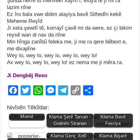
Şunda herre tu merivekî xayîn î, efuya te ji mi ra
lazim nîne
Ez îro bala xwe didim alayiya bavê Silhedîn kekê
Meheme Reşîd
Ji xeta şewitî tê, korrayî çavê mi da were, ez çi bikim
reysê wan di nav da nîne
Min hînga zanîbû feleka me, ji me ra qere bêbext e,
me dixapîne
Wey lo, wey lo, wey lo, wey lo, wey lo!
Ax wey lo, wey lo, wey lo! ez nema me ji mêra ra.
Ji Dengbêj Reso
F
T
W
M
T
C
S
a
wi
h
e
el
o
h
Nivîsên Têkîldar:
c
tt
at
ss
e
p
ar
Çîroka Klama
Momê
Klama Şerê Tarxan -
Klama Bavê
e
er
s
e
gr
y
e
Gotinên Stranan
Fexriya
b
A
n
a
Li
Klama Genç Xelîl -
Klama Bişarê