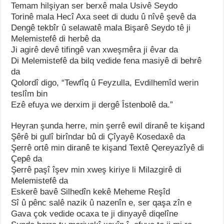
Temam hilşiyan ser berxê mala Usivê Seydo
Torinê mala Hecî Axa seet di dudu û nîvê şevê da
Dengê tekbîr û selawatê mala Bişarê Seydo tê ji
Melemistefê di herbê da
Ji agirê devê tifingê van xweşmêra ji êvar da
Di Melemistefê da bilq vedide fena masiyê di behrê
da
Qolordî digo, “Tewfîq û Feyzulla, Evdilhemîd werin
teslîm bin
Ezê efuya we derxim ji dergê Îstenbolê da.”
Heyran şunda herre, min şerrê ewil diranê te kişand
Şêrê bi gulî birîndar bû di Çîyayê Kosedaxê da
Şerrê ortê min diranê te kişand Textê Qereyazîyê di
Çepê da
Şerrê paşî îşev min xweş kiriye li Milazgirê di
Melemistefê da
Eskerê bavê Silhedîn kekê Meheme Reşîd
Sî û pênc salê nazik û nazenîn e, ser qaşa zîn e
Gava çok vedide ocaxa te ji dinyayê diqelîne