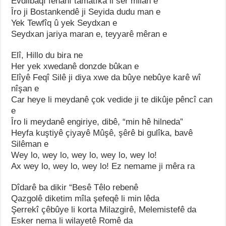
Evdilbaqî fenanî tamatîka li ser milan e
Îro ji Bostankendê ji Seyida dudu man e
Yek Tewfîq û yek Seydxan e
Seydxan jariya maran e, teyyarê mêran e
Elî, Hillo du bira ne
Her yek xwedanê donzde bûkan e
Elîyê Feqî Silê ji diya xwe da bûye nebûye karê wî
nîşan e
Car heye li meydanê çok vedide ji te dikûje pêncî can
e
Îro li meydanê engiriye, dibê, “min hê hilneda”
Heyfa kuştiyê çiyayê Mûşê, şêrê bi gulîka, bavê
Silêman e
Wey lo, wey lo, wey lo, wey lo, wey lo!
Ax wey lo, wey lo, wey lo! Ez nemame ji mêra ra
Dîdarê ba dikir “Besê Têlo rebenê
Qazgolê diketim mîla şefeqê li min lêda
Şerrekî çêbûye li korta Milazgirê, Melemistefê da
Esker nema li wilayetê Romê da